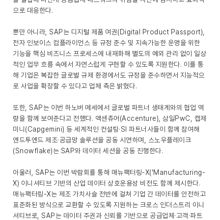
으로 대응한다.
뿐만 아니라, SAP는 디지털 제품 여권(Digital Product Passport),
전자 인보이스 컴플라이언스 등 규정 준수 및 지속가능한 운영을 위한
기능을 핵심 비즈니스 프로세스에 내재화해 별도의 예외 관리 없이 일상
적인 업무 흐름 속에서 자연스럽게 구현할 수 있도록 지원한다. 이를 통
해 기업은 복잡한 글로벌 규제 환경에서도 규정을 준수하면서 지능적으
로 사업을 확장할 수 있다고 업체 측은 밝혔다.
또한, SAP는 이번 하노버 메세에서 글로벌 파트너 생태계와의 협업 역
량을 함께 보여준다고 전했다. 액센츄어(Accenture), 삼일PwC, 캡제
미니(Capgemini) 등 세계적인 컨설팅·SI 파트너사들이 함께 참여해
엔드투엔드 제조·공급망 솔루션을 공동 시연하며, 스노우플레이크
(Snowflake)는 SAP와 데이터 세션을 공동 진행한다.
아울러, SAP는 이번 박람회를 통해 매뉴팩터링-X('Manufacturing-
X) 이니셔티브 기반의 산업 데이터 상호운용성 비전도 함께 제시한다.
매뉴팩터링-X는 제조 가치사슬 전반에 걸쳐 기업 간 데이터를 안전하고
표준화된 방식으로 교환할 수 있도록 지원하는 크로스 인더스트리 이니
셔티브로, SAP는 데이터 주권과 신뢰를 기반으로 공급업체·고객·파트