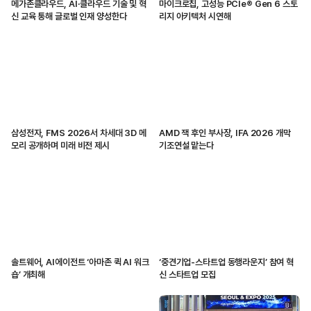
메가존클라우드, AI·클라우드 기술 및 혁
마이크로칩, 고성능 PCIe® Gen 6 스토
신 교육 통해 글로벌 인재 양성한다
리지 아키텍처 시연해
삼성전자, FMS 2026서 차세대 3D 메
AMD 잭 후인 부사장, IFA 2026 개막
모리 공개하며 미래 비전 제시
기조연설 맡는다
솔트웨어, AI에이전트 ‘아마존 퀵 AI 워크
‘중견기업-스타트업 동행라운지’ 참여 혁
숍’ 개최해
신 스타트업 모집