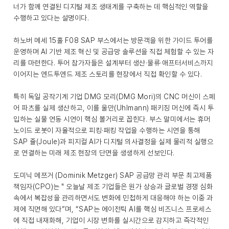
너가 함께 연결된 디지털 제조 생태계를 구축하는 데 핵심적인 역할을
수행하고 있다는 설명이다.
하노버 메세 15홀 F08 SAP 부스에서는 방문객을 위한 가이드 투어를
운영하며 AI 기반 제조 혁신 및 공급망 솔루션을 직접 체험할 수 있는 자
리를 마련한다. 투어 참가자들은 설계부터 생산·물류·애프터서비스까지
이어지는 엔드투엔드 제조 스토리를 현장에서 직접 확인할 수 있다.
특히 독일 공작기계 기업 DMG 모리(DMG Mori)의 CNC 머신이 스페
어 파츠를 실제 생산하고, 이를 울만(Uhlmann) 패키징 머신에 즉시 투
입하는 실물 연동 시연이 핵심 볼거리로 꼽힌다. 부스 말미에서는 휴머
노이드 로봇이 자율적으로 피킹·패킹 작업을 수행하는 시연을 통해
SAP 쥴(Joule)과 피지컬 AI가 디지털 의사결정을 실제 물리적 실행으
로 연결하는 미래 제조 현장의 단면을 생생하게 선보인다.
도미닉 메쯔거 (Dominik Metzger) SAP 공급망 관리 부문 최고제품
책임자(CPO)는 " 오늘날 제조 기업들은 원가 상승과 글로벌 경쟁 심화
속에서 복잡성을 관리하면서도 변화에 민첩하게 대응해야 하는 이중 과
제에 직면해 있다”며, “SAP는 에이전틱 AI를 핵심 비즈니스 프로세스
에 직접 내재화해, 기업이 시장 변화를 실시간으로 감지하고 즉각적인