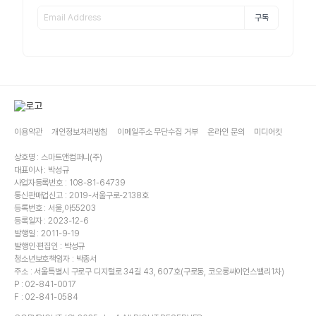
구독
이용약관
개인정보처리방침
이메일주소 무단수집 거부
온라인 문의
미디어킷
상호명 : 스마트앤컴퍼니(주)
대표이사 : 박성규
사업자등록번호 : 108-81-64739
통신판매업신고 : 2019-서울구로-2138호
등록번호 : 서울,아55203
등록일자 : 2023-12-6
발행일 : 2011-9-19
발행인·편집인 : 박성규
청소년보호책임자 : 박종서
주소 : 서울특별시 구로구 디지털로 34길 43, 607호(구로동, 코오롱싸이언스밸리1차)
P : 02-841-0017
F : 02-841-0584