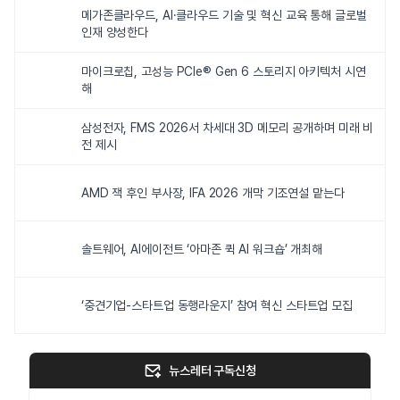
메가존클라우드, AI·클라우드 기술 및 혁신 교육 통해 글로벌
인재 양성한다
마이크로칩, 고성능 PCIe® Gen 6 스토리지 아키텍처 시연
해
삼성전자, FMS 2026서 차세대 3D 메모리 공개하며 미래 비
전 제시
AMD 잭 후인 부사장, IFA 2026 개막 기조연설 맡는다
솔트웨어, AI에이전트 ‘아마존 퀵 AI 워크숍’ 개최해
‘중견기업-스타트업 동행라운지’ 참여 혁신 스타트업 모집
뉴스레터 구독신청