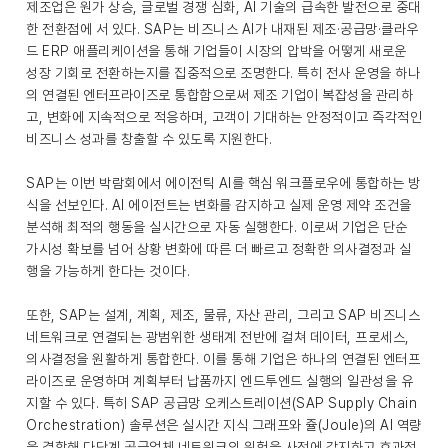
제조업은 원가 상승, 글로벌 경쟁 심화, AI 기술의 급속한 발전으로 중대
한 전환점에 서 있다. SAP는 비즈니스 AI가 내재된 제조·공급망·클라우
드 ERP 애플리케이션을 통해 기업들이 시장의 압박을 어떻게 새로운
성장 기회로 전환하는지를 집중적으로 조명한다. 특히 전사 운영을 하나
의 연결된 엔터프라이즈로 통합함으로써 제조 기업이 복잡성을 관리하
고, 변화에 지속적으로 적응하며, 고객이 기대하는 안정적이고 즉각적인
비즈니스 성과를 창출할 수 있도록 지원한다.
SAP는 이번 박람회에서 에이전틱 AI를 핵심 워크플로우에 통합하는 방
식을 선보인다. AI 에이전트는 변화를 감지하고 실제 운영 제약 조건을
분석해 최적의 행동을 실시간으로 자동 실행한다. 이로써 기업은 단순
가시성 확보를 넘어 상황 변화에 따른 더 빠르고 정확한 의사결정과 실
행을 가능하게 한다는 것이다.
또한, SAP는 설계, 계획, 제조, 물류, 자산 관리, 그리고 SAP 비즈니스
네트워크로 연결되는 광범위한 생태계 전반에 걸쳐 데이터, 프로세스,
의사결정을 원활하게 통합한다. 이를 통해 기업은 하나의 연결된 엔터프
라이즈로 운영하며 계획부터 납품까지 엔드투엔드 실행의 일관성을 유
지할 수 있다. 특히 SAP 공급망 오케스트레이션(SAP Supply Chain
Orchestration) 솔루션은 실시간 지식 그래프와 쥴(Joule)의 AI 역량
을 결합해 다단계 공급업체 네트워크의 위험을 사전에 감지하고 효과적