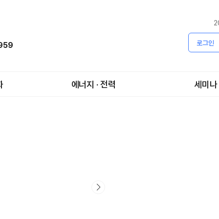
2
로그인
1959
화
에너지 · 전력
세미나