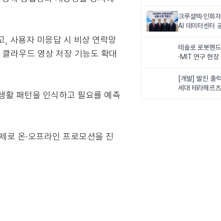
최
크루셜텍·인화자
AI 데이터센터 
사업비 5조원 
하고, 사용자 미응답 시 비상 연락망
테솔로 로봇핸드
 클라우드 영상 저장 기능도 확대
·MIT 연구 현
로벌 로봇학습 
화
[개발] 발진 출력
세대 테라헤르츠
 생활 패턴을 인식하고 필요를 예측
이스
’을 주제로 온·오프라인 프로모션을 진