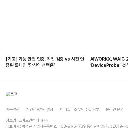
[기고] 기능 안전 인증, 직접 검증 vs 사전 인
AIWORKX, WAIC 
증된 툴체인 ‘당신의 선택은’
‘DeviceProbe’ 
이용약관
개인정보처리방침
이메일주소 무단수집 거부
온라인 문의
상호명 : 스마트앤컴퍼니(주)
대표이사 : 박성규
사업자등록번호 : 108-81-64739
통신판매업신고 : 2019-서