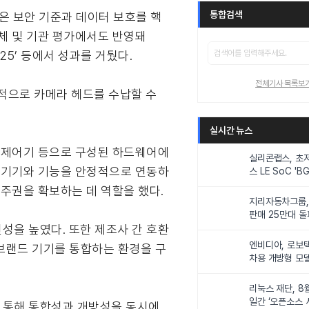
통합검색
높은 보안 기준과 데이터 보호를 핵
체 및 기관 평가에서도 반영돼
or 2025’ 등에서 성과를 거뒀다.
전체기사 목록보
표적으로 카메라 헤드를 수납할 수
실시간 뉴스
터 제어기 등으로 구성된 하드웨어에
실리콘랩스, 초
든 기기와 기능을 안정적으로 연동하
스 LE SoC 'BG
IoT 기기 전력
주권을 확보하는 데 역할을 했다.
지리자동차그룹,
판매 25만대 돌파
 유연성을 높였다. 또한 제조사 간 호환
속 증가세
엔비디아, 로보
다양한 브랜드 기기를 통합하는 환경을 구
차용 개방형 모델
슈퍼’ 상업적 이
리눅스 재단, 8
일간 ‘오픈소스 
를 통해 통합성과 개방성을 동시에