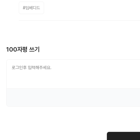
#임베디드
100자평 쓰기