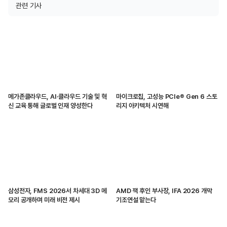
관련 기사
메가존클라우드, AI·클라우드 기술 및 혁
마이크로칩, 고성능 PCIe® Gen 6 스토
신 교육 통해 글로벌 인재 양성한다
리지 아키텍처 시연해
삼성전자, FMS 2026서 차세대 3D 메
AMD 잭 후인 부사장, IFA 2026 개막
모리 공개하며 미래 비전 제시
기조연설 맡는다