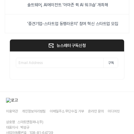
솔트웨어, AI에이전트 ‘아마존 퀵 AI 워크숍’ 개최해
‘중견기업-스타트업 동행라운지’ 참여 혁신 스타트업 모집
뉴스레터 구독신청
구독
이용약관
개인정보처리방침
이메일주소 무단수집 거부
온라인 문의
미디어킷
상호명 : 스마트앤컴퍼니(주)
대표이사 : 박성규
사업자등록번호 : 108-81-64739