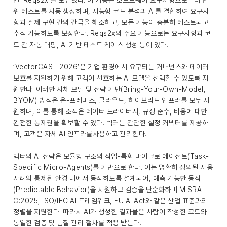
인 ‘Reqs2x’를 도입했다. 이 기능은 소프트웨어 요구사항으로부터 단
위 테스트를 자동 생성하며, 지능형 코드 분석과 AI를 결합하여 요구사
항과 실제 구현 간의 간극을 해소하고, 모든 기능이 충분히 테스트되고
추적 가능하도록 보장한다. Reqs2x의 주요 기능으로는 요구사항과 코
드 간 자동 매핑, AI 기반 테스트 케이스 생성 등이 있다.
‘VectorCAST 2026’은 기업 환경에서 요구되는 거버넌스와 데이터
보호를 지원하기 위해 고객이 선호하는 AI 모델을 선택할 수 있도록 지
원한다. 이러한 자체 모델 및 전략 기반(Bring-Your-Own-Model,
BYOM) 방식은 온-프레미스, 클라우드, 하이브리드 인프라를 모두 지
원하며, 이를 통해 조직은 데이터 프라이버시, 규정 준수, 비용에 대한
완전한 통제권을 확보할 수 있다. 벡터는 간단한 설정 커넥터를 제공하
며, 고객은 자체 AI 인프라를사용하고 관리한다.
벡터의 AI 전략은 모듈형 구조의 작업-특화 마이크로 에이전트(Task-
Specific Micro-Agents)를 기반으로 한다. 이는 명확히 정의된 사용
사례와 통제된 환경 내에서 동작하도록 설계되어, 예측 가능한 동작
(Predictable Behavior)을 지원하고 검증을 단순화하며 MISRA
C:2025, ISO/IEC AI 프레임워크, EU AI Act와 같은 산업 표준과의
정렬을 지원한다. 따라서 AI가 생성한 결과물은 사람이 작성한 코드와
동일한 검증 및 품질 관리 절차를 적용 받는다.