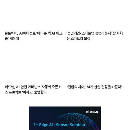
솔트웨어, AI에이전트 ‘아마존 퀵 AI 워크
‘중견기업-스타트업 동행라운지’ 참여 혁
숍’ 개최해
신 스타트업 모집
레드햇, AI 안전·거버넌스 자동화 오픈소
"전환의 시대, AI가 산업 현장을 바꾼다"
스 프로젝트 ‘아사고’ 출범한다