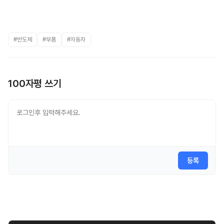
#반도체
#부품
#자동차
100자평 쓰기
등록