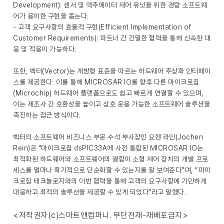
Development): 센서 및 액추에이터 제어 유닛을 위한 경량 소프트웨
어가 용이한 구현을 돕는다.
- 고객 요구사항의 효율적 구현(Efficient Implementation of
Customer Requirements): 파트너 간 긴밀한 협력을 통해 신속한 대
응 및 적용이 가능하다.
또한, 벡터(Vector)는 개방형 표준을 따르는 하드웨어 추상화 인터페이
스를 제공한다. 이를 통해 MICROSAR IO를 향후 다른 마이크로칩
(Microchip) 하드웨어 플랫폼으로도 쉽고 빠르게 연결할 수 있으며,
이는 제조사 간 호환성을 높이고 상호 운용 가능한 소프트웨어 솔루션을
촉진하는 접근 방식이다.
벡터의 소프트웨어 비즈니스 부문 수석 부사장인 요헨 라인(Jochen
Rein)은 "마이크로칩 dsPIC33A에 사전 통합된 MICROSAR IO는
최적화된 하드웨어와 소프트웨어의 결합이 소형 제어 장치의 개발 프로
세스를 얼마나 획기적으로 단순화할 수 있는지를 잘 보여준다”며, “마이
크로칩 테크놀로지와의 이번 협력을 통해 고객의 요구사항에 기민하게
대응하고 최적의 솔루션을 제공할 수 있게 되었다"라고 말했다.
<저작권자(c)스마트앤컴퍼니. 무단전재-재배포금지>