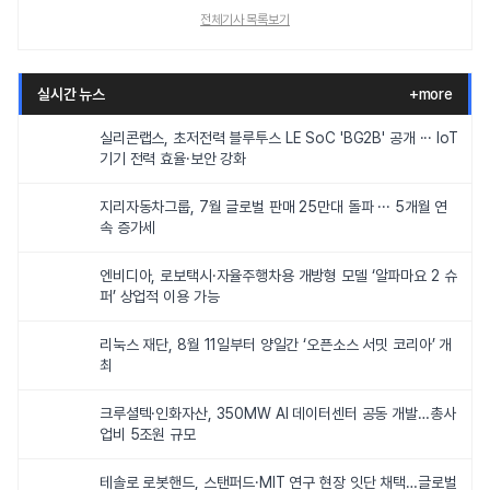
전체기사 목록보기
실시간 뉴스
+more
실리콘랩스, 초저전력 블루투스 LE SoC 'BG2B' 공개 ··· IoT
기기 전력 효율·보안 강화
지리자동차그룹, 7월 글로벌 판매 25만대 돌파 ··· 5개월 연
속 증가세
엔비디아, 로보택시·자율주행차용 개방형 모델 ‘알파마요 2 슈
퍼’ 상업적 이용 가능
리눅스 재단, 8월 11일부터 양일간 ‘오픈소스 서밋 코리아’ 개
최
크루셜텍·인화자산, 350MW AI 데이터센터 공동 개발…총사
업비 5조원 규모
테솔로 로봇핸드, 스탠퍼드·MIT 연구 현장 잇단 채택…글로벌