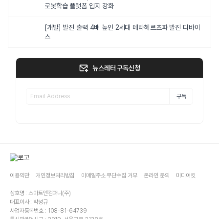
로봇학습 플랫폼 입지 강화
[개발] 발진 출력 4배 높인 2세대 테라헤르츠파 발진 디바이
스
뉴스레터 구독신청
구독
이용약관
개인정보처리방침
이메일주소 무단수집 거부
온라인 문의
미디어킷
상호명 : 스마트앤컴퍼니(주)
대표이사 : 박성규
사업자등록번호 : 108-81-64739