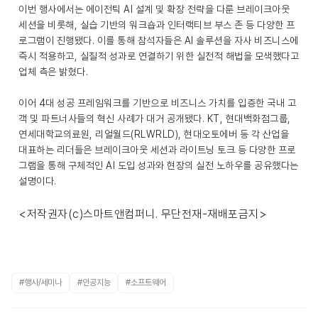
이번 행사에서는 에이전틱 AI 설계 및 확장 전략을 다룬 브레이크아웃
세션을 비롯해, 실습 기반의 워크숍과 인터랙티브 부스 존 등 다양한 프
로그램이 진행됐다. 이를 통해 참석자들은 AI 솔루션을 자사 비즈니스에
즉시 적용하고, 실질적 성과로 연결하기 위한 실전적 해법을 모색했다고
업체 측은 밝혔다.
이어 4대 성공 프레임워크를 기반으로 비즈니스 가치를 입증한 국내 고
객 및 파트너사들의 혁신 사례가 대거 공개됐다. KT, 현대백화점그룹,
연세대학교의료원, 리얼월드(RLWRLD), 현대오토에버 등 각 산업을
대표하는 리더들은 브레이크아웃 세션과 라이트닝 토크 등 다양한 프로
그램을 통해 구체적인 AI 도입 성과와 현장의 실전 노하우를 공유했다는
설명이다.
<저작권자(c)스마트앤컴퍼니. 무단전재-재배포금지>
#행사/세미나
#인공지능
#소프트웨어