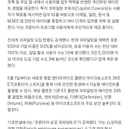
웃룩 등 주요 앱 내에서 사용자별 업무 맥락을 반영한 개인화된 에이전
트 경험을 제공한다. 특히 코파일럿 코워크(Copilot Cowork)는 사용
자가 목표를 제시하면 업무 IQ를 바탕으로 이메일, 일정, 문서 등
M365 앱 전반의 데이터를 통합하고 여러 단계의 업무를 계획 및 실행
한다. 이는 프론티어 프로그램 사용자에게 우선적으로 제공 중이다.
전세계 코파일럿 도입 현황도 공개했다. 현재 코파일럿을 채택한 포춘
500대 기업 비중은 90%를 넘어섰으며, 유료 이용자 수는 전년 대비
160% 이상, 일일 활성 사용자 수는 10배 증가했다. 3만 5,000명 이
상 대규모 도입 기업 수도 3배 늘어난 것으로 확인됐다고 업체 측은 밝
혔다.
5월 1일부터는 새로운 통합 엔터프라이즈 플랜인 마이크로소프트 365
E7(프론티어 스위트)을 통해 더욱 안전한 환경에서 지능형 에이전트를
활용할 수 있다. 해당 플랜은 기존 E5 플랜에 코파일럿과 에이전트 365
를 결합한 제품군으로, 엔트라(Entra), 디펜더(Defender), 인튠
(Intune), 퍼뷰(Purview) 등 마이크로소프트의 주요 보안 솔루션이 포
함된다.
기조연설에서는 ‘프론티어 성공 프레임워크’가 공개됐다. 이는 △임직원
경험 강화(Enrich employee experiences) △고객 참여 혁신