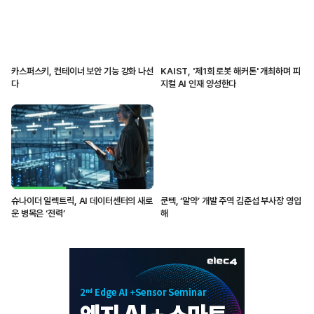
카스퍼스키, 컨테이너 보안 기능 강화 나선
KAIST, '제1회 로봇 해커톤' 개최하며 피
다
지컬 AI 인재 양성한다
슈나이더 일렉트릭, AI 데이터센터의 새로
쿤텍, ‘알약’ 개발 주역 김준섭 부사장 영입
운 병목은 ‘전력’
해