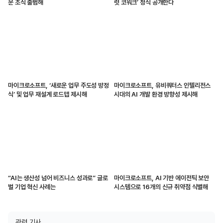
문 조직 출범해
럿 코워크’ 정식 공개한다
마이크로소프트, ‘새로운 업무 주도성 방정
마이크로소프트, 유비쿼터스 인텔리전스
식’ 및 업무 재설계 로드맵 제시해
시대의 AI 개발 환경 방향성 제시해
“AI는 생산성 넘어 비즈니스 성과로” 글로
마이크로소프트, AI 기반 에이전틱 보안
벌 기업 혁신 사례는
시스템으로 16개의 신규 취약점 식별해
관련 기사