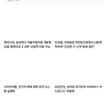
엔비디아, 로보택시·자율주행차용 개방형
인프랩, 국제표준 안전보건경영시스템 획
모델 ‘알파마요 2 슈퍼’ 상업적 이용 가능
득하며 "건강한 IT 근무 환경 공인"
시티아이랩, 전기차 화재 예측·감지 시스
삼성전자, 프라임 비디오에 ‘HDR10+ 어
템 실증해
드밴스드’ 적용해