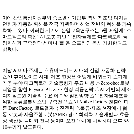
이에 산업통상자원부와 중소벤처기업부 역시 제조업 디지털
전환과 자동화 확산을 적극 지원하며 산업 전반의 혁신을 가속
화하고 있다. 이러한 시기에 산업교육연구소는 5월 20일에 “스
마트팩토리 혁신! AI 로봇 기반 무인자율제조·다크팩토리 공
정혁신과 구축전략 세미나”를 온·오프라인 동시 개최한다고
밝혔다.
이날 세미나 주제는 △휴머노이드 시대의 산업 자동화 전략
△AI·휴머노이드 시대, 제조 현장은 어떻게 바뀌는가 △기계
가공 분야 다크팩토리 기술동향과 주요 내용 △Zero-shot 로봇
작업을 향한 Physical AI: 제조 현장 적용전략 △AI 기반의 제조
디지털트윈 기술의 주요 이슈와 발전방향 △무인자율제조를
위한 물류로봇시스템 구축전략 △AI Native Factory 전환에 따
른 Dark Factory 로드맵과 추진전략 △물류·제조 현장에서 협
동 로봇과 자율주행로봇(AMR) 경로 최적화 기술개발과 효율
성·생산성 극대화 전략 등이며 오전 10시에 시작하여 오후 5시
10분까지 발표된다.