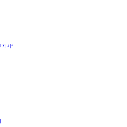
 제시”
시