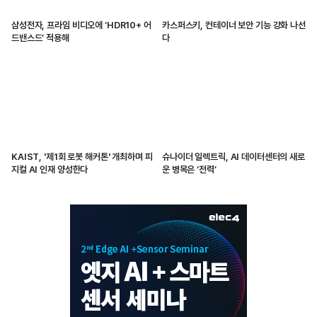
삼성전자, 프라임 비디오에 ‘HDR10+ 어
카스퍼스키, 컨테이너 보안 기능 강화 나선
드밴스드’ 적용해
다
KAIST, '제1회 로봇 해커톤' 개최하며 피
슈나이더 일렉트릭, AI 데이터센터의 새로
지컬 AI 인재 양성한다
운 병목은 ‘전력’