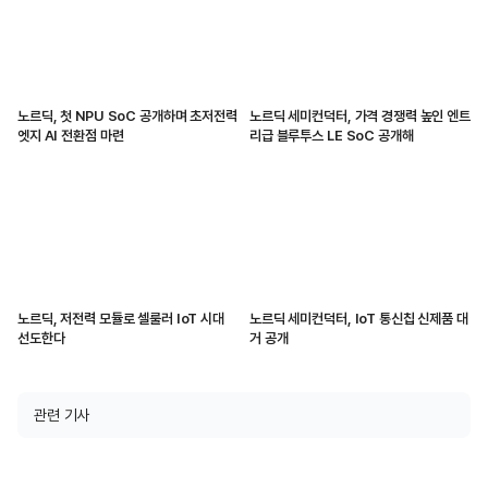
노르딕, 첫 NPU SoC 공개하며 초저전력
노르딕 세미컨덕터, 가격 경쟁력 높인 엔트
엣지 AI 전환점 마련
리급 블루투스 LE SoC 공개해
노르딕, 저전력 모듈로 셀룰러 IoT 시대
노르딕 세미컨덕터, IoT 통신칩 신제품 대
선도한다
거 공개
관련 기사