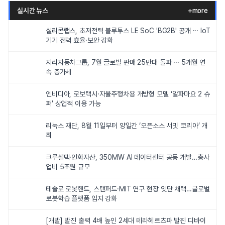
실시간 뉴스
+more
실리콘랩스, 초저전력 블루투스 LE SoC 'BG2B' 공개 ··· IoT
기기 전력 효율·보안 강화
지리자동차그룹, 7월 글로벌 판매 25만대 돌파 ··· 5개월 연
속 증가세
엔비디아, 로보택시·자율주행차용 개방형 모델 ‘알파마요 2 슈
퍼’ 상업적 이용 가능
리눅스 재단, 8월 11일부터 양일간 ‘오픈소스 서밋 코리아’ 개
최
크루셜텍·인화자산, 350MW AI 데이터센터 공동 개발…총사
업비 5조원 규모
테솔로 로봇핸드, 스탠퍼드·MIT 연구 현장 잇단 채택…글로벌
로봇학습 플랫폼 입지 강화
[개발] 발진 출력 4배 높인 2세대 테라헤르츠파 발진 디바이