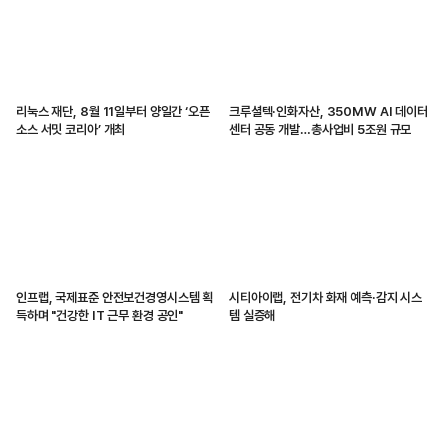
리눅스 재단, 8월 11일부터 양일간 ‘오픈
크루셜텍·인화자산, 350MW AI 데이터
소스 서밋 코리아’ 개최
센터 공동 개발…총사업비 5조원 규모
인프랩, 국제표준 안전보건경영시스템 획
시티아이랩, 전기차 화재 예측·감지 시스
득하며 "건강한 IT 근무 환경 공인"
템 실증해