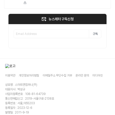
스
뉴스레터 구독신청
구독
이용약관
개인정보처리방침
이메일주소 무단수집 거부
온라인 문의
미디어킷
상호명 : 스마트앤컴퍼니(주)
대표이사 : 박성규
사업자등록번호 : 108-81-64739
통신판매업신고 : 2019-서울구로-2138호
등록번호 : 서울,아55203
등록일자 : 2023-12-6
발행일 : 2011-9-19