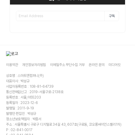
구독
이용약관
개인정보처리방침
이메일주소 무단수집 거부
온라인 문의
미디어킷
상호명 : 스마트앤컴퍼니(주)
대표이사 : 박성규
사업자등록번호 : 108-81-64739
통신판매업신고 : 2019-서울구로-2138호
등록번호 : 서울,아55203
등록일자 : 2023-12-6
발행일 : 2011-9-19
발행인·편집인 : 박성규
청소년보호책임자 : 박종서
주소 : 서울특별시 구로구 디지털로 34길 43, 607호(구로동, 코오롱싸이언스밸리1차)
P : 02-841-0017