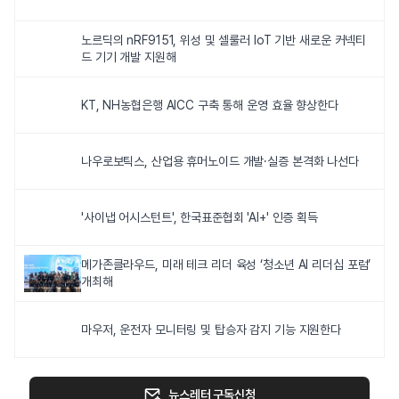
노르딕의 nRF9151, 위성 및 셀룰러 IoT 기반 새로운 커넥티
드 기기 개발 지원해
KT, NH농협은행 AICC 구축 통해 운영 효율 향상한다
나우로보틱스, 산업용 휴머노이드 개발·실증 본격화 나선다
'사이냅 어시스턴트', 한국표준협회 'AI+' 인증 획득
메가존클라우드, 미래 테크 리더 육성 ‘청소년 AI 리더십 포럼’
개최해
마우저, 운전자 모니터링 및 탑승자 감지 기능 지원한다
뉴스레터 구독신청