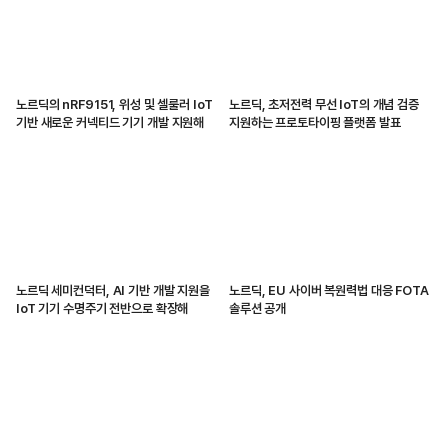
노르딕의 nRF9151, 위성 및 셀룰러 IoT
노르딕, 초저전력 무선 IoT의 개념 검증
기반 새로운 커넥티드 기기 개발 지원해
지원하는 프로토타이핑 플랫폼 발표
노르딕 세미컨덕터, AI 기반 개발 지원을
노르딕, EU 사이버 복원력법 대응 FOTA
IoT 기기 수명주기 전반으로 확장해
솔루션 공개