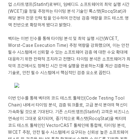
업 스타트앵프(StatInf)로부터, 임베디드 소프트웨어의 최악 실행 시간
(WCET)을 정밀 추정하는 타이밍 분석 기술인 록스탯(RocqStat)과
해당 분야 전문 인력 팀을 인수하여 안전성 검증 역량을 코드 테스트 영
역 전반으로 확장하게 됐다고 밝혔다.
벡터는 이번 인수를 통해 타이밍 분석 및 최악 실행 시간(WCET,
Worst-Case Execution Time) 추정 역량을 강화했으며, 이는 안전
필수 시스템에서 신뢰할 수 있는 소프트웨어 검증 에 대한 수요 확대에
대응하기 위한 전략적 조치라고 전했다. 타이밍 분석은 소프트웨어가 최
악의 조건에서도 정해진 시간 안에 실행을 완료하는지를 계산·검증하는
기술로, 안전 필수 시스템에서 핵심적인 검증 요소로 꼽힌다.
이번 인수를 통해 벡터의 코드 테스트 툴체인(Code Testing Tool
Chain) 내에서 타이밍 분석, 검증 워크플로, 고급 분석 분야의 혁신이
가속화될 것으로 기대된다. 기존 스타트앵프(StatInf) 고객은 비즈니스
연속성이 그대로 유지되며, 중기적으로 록스탯(RocqStat)을 벡터의
코드 테스트 툴체인인 VectorCAST 툴체인에 통합해, 타이밍 분석,
WCET 추정, 안전 필수 시스템에서 요구되는 신뢰성 높은 소프트웨어