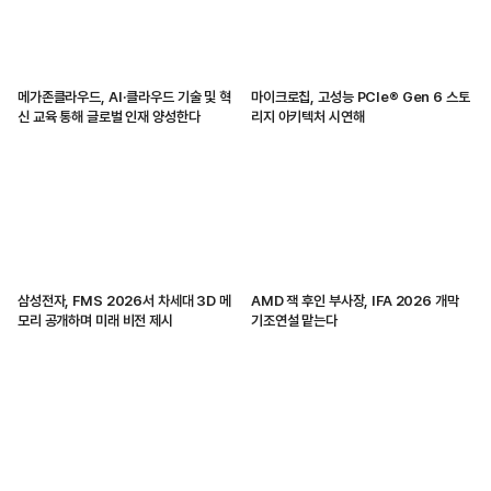
메가존클라우드, AI·클라우드 기술 및 혁
마이크로칩, 고성능 PCIe® Gen 6 스토
신 교육 통해 글로벌 인재 양성한다
리지 아키텍처 시연해
삼성전자, FMS 2026서 차세대 3D 메
AMD 잭 후인 부사장, IFA 2026 개막
모리 공개하며 미래 비전 제시
기조연설 맡는다