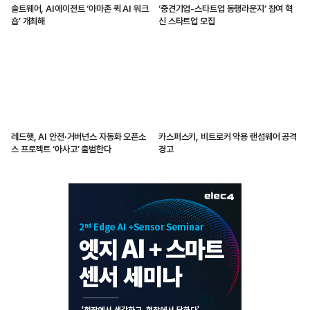
솔트웨어, AI에이전트 ‘아마존 퀵 AI 워크
‘중견기업-스타트업 동행라운지’ 참여 혁
숍’ 개최해
신 스타트업 모집
레드햇, AI 안전·거버넌스 자동화 오픈소
카스퍼스키, 비트로커 악용 랜섬웨어 공격
스 프로젝트 ‘아사고’ 출범한다
경고