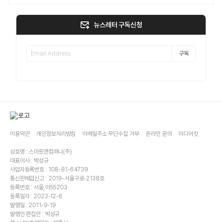
뉴스레터 구독신청
구독
이용약관
개인정보처리방침
이메일주소 무단수집 거부
온라인 문의
미디어킷
상호명 : 스마트앤컴퍼니(주)
대표이사 : 박성규
사업자등록번호 : 108-81-64739
통신판매업신고 : 2019-서울구로-2138호
등록번호 : 서울,아55203
등록일자 : 2023-12-6
발행일 : 2011-9-19
발행인·편집인 : 박성규