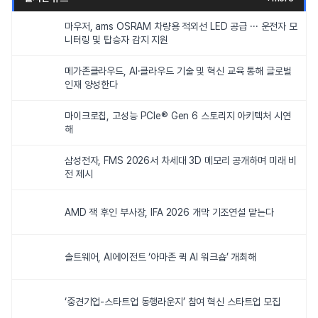
마우저, ams OSRAM 차량용 적외선 LED 공급 ··· 운전자 모
니터링 및 탑승자 감지 지원
메가존클라우드, AI·클라우드 기술 및 혁신 교육 통해 글로벌
인재 양성한다
마이크로칩, 고성능 PCIe® Gen 6 스토리지 아키텍처 시연
해
삼성전자, FMS 2026서 차세대 3D 메모리 공개하며 미래 비
전 제시
AMD 잭 후인 부사장, IFA 2026 개막 기조연설 맡는다
솔트웨어, AI에이전트 ‘아마존 퀵 AI 워크숍’ 개최해
‘중견기업-스타트업 동행라운지’ 참여 혁신 스타트업 모집