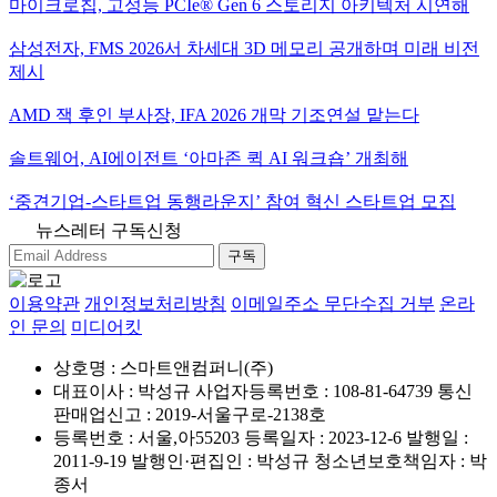
마이크로칩, 고성능 PCIe® Gen 6 스토리지 아키텍처 시연해
삼성전자, FMS 2026서 차세대 3D 메모리 공개하며 미래 비전
제시
AMD 잭 후인 부사장, IFA 2026 개막 기조연설 맡는다
솔트웨어, AI에이전트 ‘아마존 퀵 AI 워크숍’ 개최해
‘중견기업-스타트업 동행라운지’ 참여 혁신 스타트업 모집
뉴스레터 구독신청
구독
이용약관
개인정보처리방침
이메일주소 무단수집 거부
온라
인 문의
미디어킷
상호명 : 스마트앤컴퍼니(주)
대표이사 : 박성규
사업자등록번호 : 108-81-64739
통신
판매업신고 : 2019-서울구로-2138호
등록번호 : 서울,아55203
등록일자 : 2023-12-6
발행일 :
2011-9-19
발행인·편집인 : 박성규
청소년보호책임자 : 박
종서