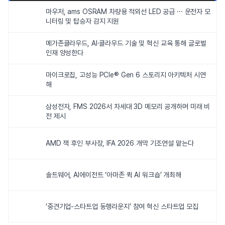
마우저, ams OSRAM 차량용 적외선 LED 공급 ··· 운전자 모
니터링 및 탑승자 감지 지원
메가존클라우드, AI·클라우드 기술 및 혁신 교육 통해 글로벌
인재 양성한다
마이크로칩, 고성능 PCIe® Gen 6 스토리지 아키텍처 시연
해
삼성전자, FMS 2026서 차세대 3D 메모리 공개하며 미래 비
전 제시
AMD 잭 후인 부사장, IFA 2026 개막 기조연설 맡는다
솔트웨어, AI에이전트 ‘아마존 퀵 AI 워크숍’ 개최해
‘중견기업-스타트업 동행라운지’ 참여 혁신 스타트업 모집