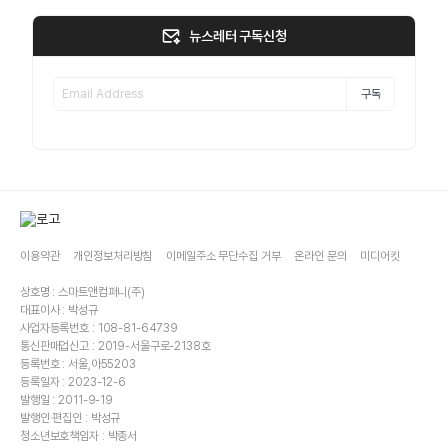
뉴스레터 구독신청
구독
이용약관
개인정보처리방침
이메일주소 무단수집 거부
온라인 문의
미디어킷
상호명 : 스마트앤컴퍼니(주)
대표이사 : 박성규
사업자등록번호 : 108-81-64739
통신판매업신고 : 2019-서울구로-2138호
등록번호 : 서울,아55203
등록일자 : 2023-12-6
발행일 : 2011-9-19
발행인·편집인 : 박성규
청소년보호책임자 : 박종서