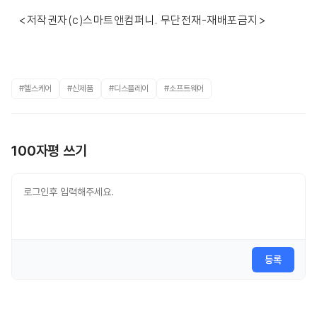
<저작권자(c)스마트앤컴퍼니. 무단전재-재배포금지>
#헬스케어
#신제품
#디스플레이
#소프트웨어
100자평 쓰기
등록