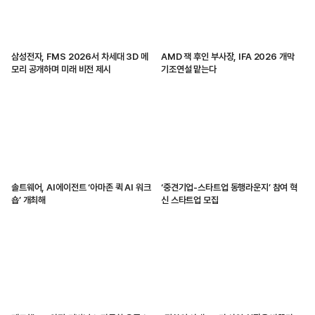
삼성전자, FMS 2026서 차세대 3D 메
AMD 잭 후인 부사장, IFA 2026 개막
모리 공개하며 미래 비전 제시
기조연설 맡는다
솔트웨어, AI에이전트 ‘아마존 퀵 AI 워크
‘중견기업-스타트업 동행라운지’ 참여 혁
숍’ 개최해
신 스타트업 모집