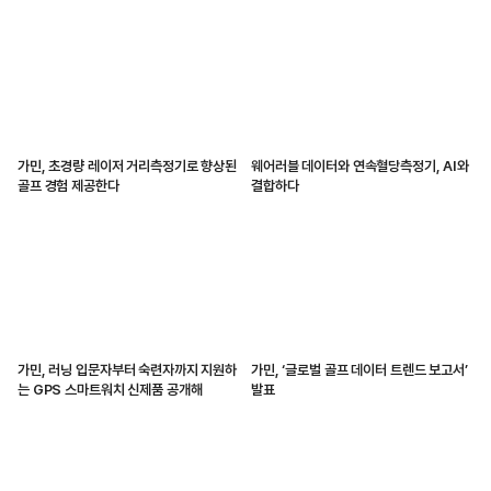
가민, 초경량 레이저 거리측정기로 향상된
웨어러블 데이터와 연속혈당측정기, AI와
골프 경험 제공한다
결합하다
가민, 러닝 입문자부터 숙련자까지 지원하
가민, ‘글로벌 골프 데이터 트렌드 보고서’
는 GPS 스마트워치 신제품 공개해
발표