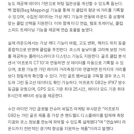
능도 제공해 데이터 기반으로 퍼팅 일관성을 개선할 수 있도록 돕는다.
백 맵핑(Bag Mapping) 기능을 통해 각 클럽의 평균 비거리를 기록할
수 있으며, 수집된 데이터는 가상 캐디 기능과 연동돼 라운드 중 상황에
맞는 클럽 선택을 지원한다. 이와 함께 타깃 연습, 템포 트레이닝, 클럽
스피드 트레이닝 기능을 제공해 연습 효율을 높였다.
실제 라운드에서는 가상 캐디 기능이 바람, 고도 변화, 해저드 위치 등을
종합적으로 반영해 클럽을 추천한다. 코스의 높낮이를 고려해 보정 거리
를 제공하는 플레이스라이크 디스턴스 기능도 지원한다. 골프 클럽 분석
센서 ‘어프로치 CT10’과 연동하면 샷 데이터를 자동으로 기록할 수 있
으며, 호환 가능한 가민 레이저 거리측정기와 연결하면 핀까지의 거리를
보다 정밀하게 확인할 수 있다. 가민 골프 멤버십을 구독할 경우 코스 지
도와 그린 등고선 데이터도 확인 가능하다. 어프로치 G82는 IPX7 방수
등급을 갖췄으며, GPS 모드 기준 최대 25시간, 레이더 모드 기준 최대
8시간의 배터리 성능을 제공한다.
수잔 라이먼 가민 글로벌 컨슈머 세일즈·마케팅 부사장은 “어프로치
G82는 가민 골프 제품 중 가장 큰 핸드헬드 디스플레이를 탑재해 측정
지표와 코스 정보를 한눈에 파악할 수 있도록 설계됐다”며 “연습부터 라
운드까지 전반적인 경기력 향상을 지원하는 제품”이라고 말했다.