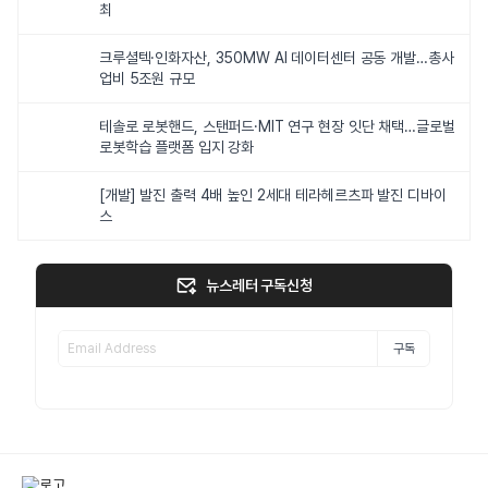
최
크루셜텍·인화자산, 350MW AI 데이터센터 공동 개발…총사
업비 5조원 규모
테솔로 로봇핸드, 스탠퍼드·MIT 연구 현장 잇단 채택…글로벌
로봇학습 플랫폼 입지 강화
[개발] 발진 출력 4배 높인 2세대 테라헤르츠파 발진 디바이
스
뉴스레터 구독신청
구독