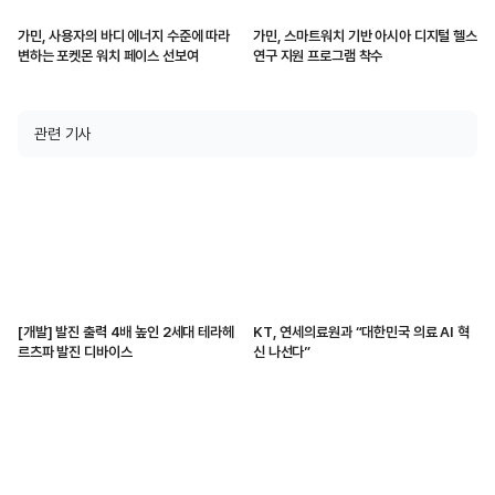
가민, 사용자의 바디 에너지 수준에 따라
가민, 스마트워치 기반 아시아 디지털 헬스
변하는 포켓몬 워치 페이스 선보여
연구 지원 프로그램 착수
관련 기사
[개발] 발진 출력 4배 높인 2세대 테라헤
KT, 연세의료원과 “대한민국 의료 AI 혁
르츠파 발진 디바이스
신 나선다”