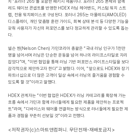
치 ‘포러너 265’를 포함한 패키지 제품이다. 포러너 265 본체와 함께
레드 웨이브 콘셉트를 반영한 HDEX 러닝 헤어밴드, 커스텀 워치 스트
랩, 전용 워치페이스로 구성된다. 포러너 265는 아몰레드(AMOLED)
디스플레이, 개인 맞춤형 훈련 가이드, 회복 상태 분석 등 다양한 기능을
갖춰 사용자가 자신의 퍼포먼스를 보다 정교하게 관리할 수 있도록 돕는
다.
넬슨 첸(Nelson Chen) 가민코리아 총괄은 “국내 러닝 인구가 1천만
명을 넘어서며 러닝은 단순한 운동을 넘어 하나의 라이프스타일로 자리
잡았다”며, “이번 협업을 통해 러닝 기반 퍼포먼스 라이프스타일을 보다
감각적으로 제안하고자 한다”고 밝혔다. 이어, “앞으로도 HDEX와 장기
파트너십으로 더 많은 고객이 일상 속에서 러닝의 즐거움을 경험할 수
있도록 할 것”이라고 말했다.
HDEX 관계자는 “이번 협업은 HDEX가 러닝 카테고리를 확장해 가는
흐름 속에서 가민과 함께 러너들에게 필요한 제품을 제안하는 프로젝
트”라며, “디바이스와 웨어를 연결하는 방식으로 러너들에게 필요한 제
품과 경험을 꾸준히 선보일 것”이라고 전했다.
<저작권자(c)스마트앤컴퍼니. 무단전재-재배포금지>