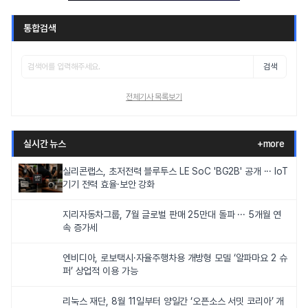
통합검색
검색
전체기사 목록보기
실시간 뉴스
+more
실리콘랩스, 초저전력 블루투스 LE SoC 'BG2B' 공개 ··· IoT
기기 전력 효율·보안 강화
지리자동차그룹, 7월 글로벌 판매 25만대 돌파 ··· 5개월 연
속 증가세
엔비디아, 로보택시·자율주행차용 개방형 모델 ‘알파마요 2 슈
퍼’ 상업적 이용 가능
리눅스 재단, 8월 11일부터 양일간 ‘오픈소스 서밋 코리아’ 개