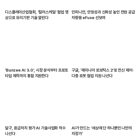
디스플레이산업협회, ‘컬러스케일’ 협업 영
인피니언, 안정성과 신뢰성 높인 전원 공급
상으로 유리기판 기술 알린다
차량용 eFuse 선보여
'Bunzee AI 3.0', 시장 분석부터 프로토
구글, ‘제미나이 로보틱스 2’로 전신 제어·
타입 제작까지 통합 지원한다
다중 로봇 협업 지원 나선다
달구, 응급처치 평가 AI 기술사업화 착수
AI가 만드는 '세상에 단 하나뿐인 나만의
나선다
자장가'