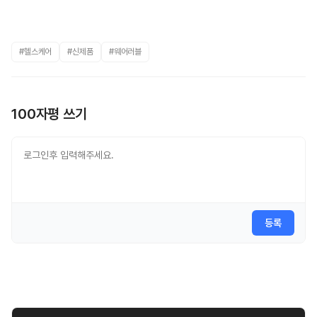
#헬스케어
#신제품
#웨어러블
100자평 쓰기
등록