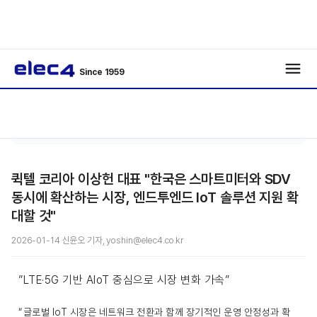
Since 1959
기자
기사보
/
/
수첩
기
퀵텔 코리아 이상헌 대표 "한국은 스마트미터와 SDV
동시에 확산하는 시장, 엔드투엔드 IoT 솔루션 지원 확
대할 것"
2026-01-14 신윤오 기자, yoshin@elec4.co.kr
”LTE·5G 기반 AIoT 중심으로 시장 변화 가속”
“글로벌 IoT 시장은 네트워크 전환과 함께 장기적인 운영 안정성과 확