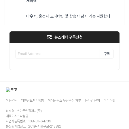
개최해
마우저, 운전자 모니터링 및 탑승자 감지 기능 지원한다
뉴스레터 구독신청
구독
이용약관
개인정보처리방침
이메일주소 무단수집 거부
온라인 문의
미디어킷
상호명 : 스마트앤컴퍼니(주)
대표이사 : 박성규
사업자등록번호 : 108-81-64739
통신판매업신고 : 2019-서울구로-2138호