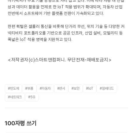
아키텍처가 주요 기술 방향으로 자리 잡고 있다. 이에 따라 차량 내 연결
성과 데이터 활용을 전제로 한 IoT 적용 범위가 확대되며, 자동차 산업
전반에서 소프트웨어 기반 플랫폼 전환이 가속화되고 있다.
한편 퀵텔은 셀룰러 통신을 비롯해 단거리 무선, 위치 기술 등 다양한 커
넥티비티 포트폴리오를 기반으로 공공 인프라, 산업 설비, 모빌리티 등
폭넓은 IoT 적용 영역을 지원하고 있다.
<저작권자(c)스마트앤컴퍼니. 무단전재-재배포금지>
#반도체
#부품
#자동차
#센서
#보안
#IoT
#임베디드
#네트워크
#5G
100자평 쓰기