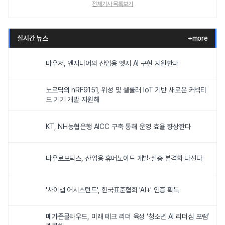
전체기사 목록보기
실시간 뉴스
+more
마우저, 엔지니어의 산업용 엣지 AI 구현 지원한다
노르딕의 nRF9151, 위성 및 셀룰러 IoT 기반 새로운 커넥티
드 기기 개발 지원해
KT, NH농협은행 AICC 구축 통해 운영 효율 향상한다
나우로보틱스, 산업용 휴머노이드 개발·실증 본격화 나선다
'사이냅 어시스턴트', 한국표준협회 'AI+' 인증 획득
메가존클라우드, 미래 테크 리더 육성 ‘청소년 AI 리더십 포럼’