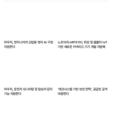
마우저, 엔지니어의 산업용 엣지 AI 구현
노르딕의 nRF9151, 위성 및 셀룰러 IoT
지원한다
기반 새로운 커넥티드 기기 개발 지원해
마우저, 운전자 모니터링 및 탑승자 감지
'에코시스템 기반 보안 전략', 공급망 공격
기능 지원한다
대응한다