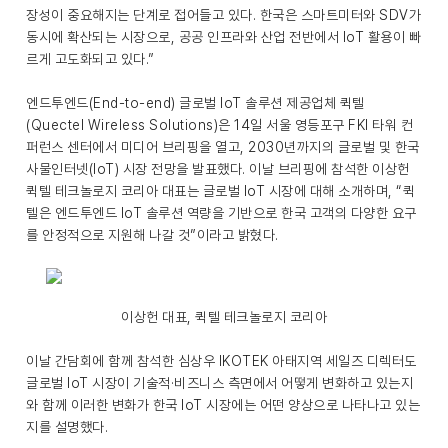
장성이 중요해지는 단계로 접어들고 있다. 한국은 스마트미터와 SDV가
동시에 확산되는 시장으로, 공공 인프라와 산업 전반에서 IoT 활용이 빠
르게 고도화되고 있다.”
엔드투엔드(End-to-end) 글로벌 IoT 솔루션 제공업체 퀵텔
(Quectel Wireless Solutions)은 14일 서울 영등포구 FKI 타워 컨
퍼런스 센터에서 미디어 브리핑을 열고, 2030년까지의 글로벌 및 한국
사물인터넷(IoT) 시장 전망을 발표했다. 이날 브리핑에 참석한 이상헌
퀵텔 테크놀로지 코리아 대표는 글로벌 IoT 시장에 대해 소개하며, “퀵
텔은 엔드투엔드 IoT 솔루션 역량을 기반으로 한국 고객의 다양한 요구
를 안정적으로 지원해 나갈 것”이라고 밝혔다.
이상헌 대표, 퀵텔 테크놀로지 코리아
이날 간담회에 함께 참석한 심상우 IKOTEK 아태지역 세일즈 디렉터도
글로벌 IoT 시장이 기술적·비즈니스 측면에서 어떻게 변화하고 있는지
와 함께 이러한 변화가 한국 IoT 시장에는 어떤 양상으로 나타나고 있는
지를 설명했다.