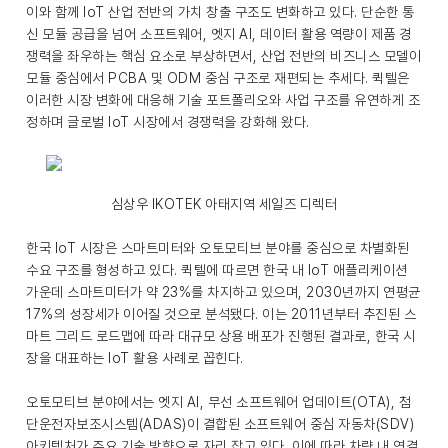
이와 함께 IoT 산업 전반의 가치 창출 구조도 변화하고 있다. 단순한 통
신 모듈 공급을 넘어 소프트웨어, 엣지 AI, 데이터 활용 역량이 제품 경
쟁력을 좌우하는 핵심 요소로 부상하면서, 산업 전반의 비즈니스 모델이
모듈 중심에서 PCBA 및 ODM 중심 구조로 재편되는 추세다. 퀵텔은
이러한 시장 변화에 대응해 기술 포트폴리오와 사업 구조를 유연하게 조
정하며 글로벌 IoT 시장에서 경쟁력을 강화해 왔다.
심상우 IKOTEK 아태지역 세일즈 디렉터
한국 IoT 시장은 스마트미터와 오토모티브 분야를 중심으로 차별화된
수요 구조를 형성하고 있다. 퀵텔에 따르면 한국 내 IoT 애플리케이션
가운데 스마트미터가 약 23%를 차지하고 있으며, 2030년까지 연평균
17%의 성장세가 이어질 것으로 분석됐다. 이는 2011년부터 추진된 스
마트 그리드 로드맵에 따라 대규모 상용 배포가 진행된 결과로, 한국 시
장을 대표하는 IoT 활용 사례로 꼽힌다.
오토모티브 분야에서는 엣지 AI, 무선 소프트웨어 업데이트(OTA), 첨
단운전자보조시스템(ADAS)이 결합된 소프트웨어 중심 자동차(SDV)
아키텍처가 주요 기술 방향으로 자리 잡고 있다. 이에 따라 차량 내 연결