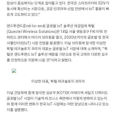
장성이 중요해지는 단계로 접어들고 있다. 한국은 스마트미터와 SDV가
동시에 확산되는 시장으로, 공공 인프라와 산업 전반에서 IoT 활용이 빠
르게 고도화되고 있다.”
엔드투엔드(End-to-end) 글로벌 IoT 솔루션 제공업체 퀵텔
(Quectel Wireless Solutions)은 14일 서울 영등포구 FKI 타워 컨
퍼런스 센터에서 미디어 브리핑을 열고, 2030년까지의 글로벌 및 한국
사물인터넷(IoT) 시장 전망을 발표했다. 이날 브리핑에 참석한 이상헌
퀵텔 테크놀로지 코리아 대표는 글로벌 IoT 시장에 대해 소개하며, “퀵
텔은 엔드투엔드 IoT 솔루션 역량을 기반으로 한국 고객의 다양한 요구
를 안정적으로 지원해 나갈 것”이라고 밝혔다.
이상헌 대표, 퀵텔 테크놀로지 코리아
이날 간담회에 함께 참석한 심상우 IKOTEK 아태지역 세일즈 디렉터도
글로벌 IoT 시장이 기술적·비즈니스 측면에서 어떻게 변화하고 있는지
와 함께 이러한 변화가 한국 IoT 시장에는 어떤 양상으로 나타나고 있는
지를 설명했다.