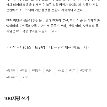
성과 데이터 활용을 전제로 한 IoT 적용 범위가 확대되며, 자동차 산업
전반에서 소프트웨어 기반 플랫폼 전환이 가속화되고 있다.
한편 퀵텔은 셀룰러 통신을 비롯해 단거리 무선, 위치 기술 등 다양한 커
넥티비티 포트폴리오를 기반으로 공공 인프라, 산업 설비, 모빌리티 등
폭넓은 IoT 적용 영역을 지원하고 있다.
<저작권자(c)스마트앤컴퍼니. 무단전재-재배포금지>
#반도체
#부품
#자동차
#센서
#보안
#IoT
#임베디드
#네트워크
#5G
100자평 쓰기