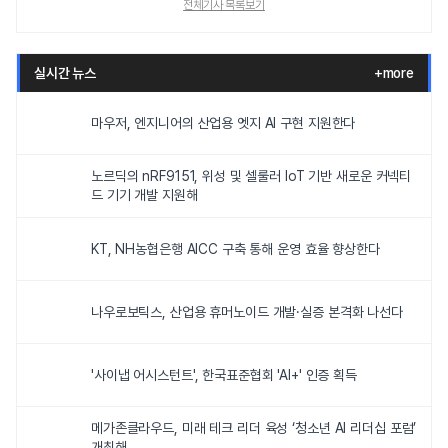
전체기사 목록보기
실시간 뉴스
+more
마우저, 엔지니어의 산업용 엣지 AI 구현 지원한다
노르딕의 nRF9151, 위성 및 셀룰러 IoT 기반 새로운 커넥티
드 기기 개발 지원해
KT, NH농협은행 AICC 구축 통해 운영 효율 향상한다
나우로보틱스, 산업용 휴머노이드 개발·실증 본격화 나선다
'사이냅 어시스턴트', 한국표준협회 'AI+' 인증 획득
메가존클라우드, 미래 테크 리더 육성 ‘청소년 AI 리더십 포럼’
개최해