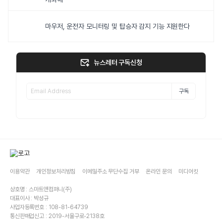
마우저, 운전자 모니터링 및 탑승자 감지 기능 지원한다
뉴스레터 구독신청
구독
이용약관
개인정보처리방침
이메일주소 무단수집 거부
온라인 문의
미디어킷
상호명 : 스마트앤컴퍼니(주)
대표이사 : 박성규
사업자등록번호 : 108-81-64739
통신판매업신고 : 2019-서울구로-2138호