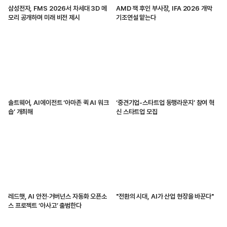
삼성전자, FMS 2026서 차세대 3D 메
AMD 잭 후인 부사장, IFA 2026 개막
모리 공개하며 미래 비전 제시
기조연설 맡는다
솔트웨어, AI에이전트 ‘아마존 퀵 AI 워크
‘중견기업-스타트업 동행라운지’ 참여 혁
숍’ 개최해
신 스타트업 모집
레드햇, AI 안전·거버넌스 자동화 오픈소
"전환의 시대, AI가 산업 현장을 바꾼다"
스 프로젝트 ‘아사고’ 출범한다