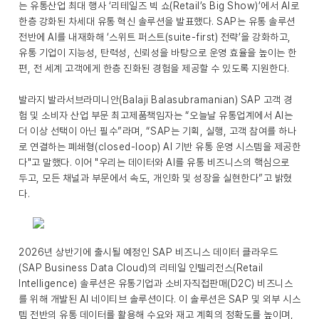
는 유통산업 최대 행사 ‘리테일즈 빅 쇼(Retail’s Big Show)’에서 AI로
한층 강화된 차세대 유통 혁신 솔루션을 발표했다. SAP는 유통 솔루션
전반에 AI를 내재화해 ‘스위트 퍼스트(suite-first) 전략’을 강화하고,
유통 기업이 지능성, 탄력성, 신뢰성을 바탕으로 운영 효율을 높이는 한
편, 전 세계 고객에게 한층 진화된 경험을 제공할 수 있도록 지원한다.
발라지 발라서브라미니안(Balaji Balasubramanian) SAP 고객 경
험 및 소비자 산업 부문 최고제품책임자는 “오늘날 유통업계에서 AI는
더 이상 선택이 아닌 필수”라며, “SAP는 기획, 실행, 고객 참여를 하나
로 연결하는 폐쇄형(closed-loop) AI 기반 유통 운영 시스템을 제공한
다"고 말했다. 이어 "우리는 데이터와 AI를 유통 비즈니스의 핵심으로
두고, 모든 채널과 부문에서 속도, 개인화 및 성장을 실현한다”고 밝혔
다.
2026년 상반기에 출시될 예정인 SAP 비즈니스 데이터 클라우드
(SAP Business Data Cloud)의 리테일 인텔리전스(Retail
Intelligence) 솔루션은 유통기업과 소비자직접판매(D2C) 비즈니스
를 위해 개발된 AI 네이티브 솔루션이다. 이 솔루션은 SAP 및 외부 시스
템 전반의 유통 데이터를 활용해 수요와 재고 계획의 정확도를 높이며,