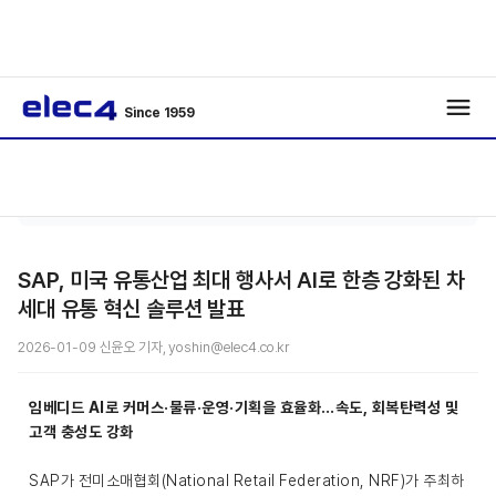
Since 1959
에너
기사보
/
/
지
기
SAP, 미국 유통산업 최대 행사서 AI로 한층 강화된 차
세대 유통 혁신 솔루션 발표
2026-01-09 신윤오 기자, yoshin@elec4.co.kr
임베디드 AI로 커머스·물류·운영·기획을 효율화…속도, 회복탄력성 및
고객 충성도 강화
SAP가 전미소매협회(National Retail Federation, NRF)가 주최하