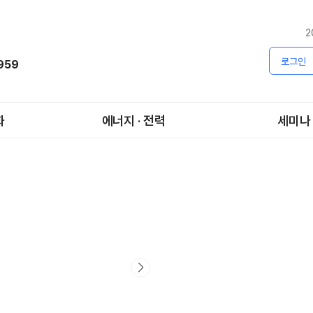
2
로그인
1959
화
에너지 · 전력
세미나