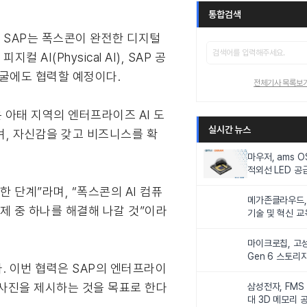
통합검색
 SAP는 폭스콘이 완전한 디지털
I(Physical AI), SAP 공
 발굴에도 협력할 예정이다.
전체기사 목록보
십은 아태 지역의 엔터프라이즈 AI 도
실시간 뉴스
며, 자신감을 갖고 비즈니스를 확
마우저, ams 
적외선 LED 공급
니터링 및 탑승
한 단계”라며, “폭스콘의 AI 컴퓨
메가존클라우드, 
제 중 하나를 해결해 나갈 것”이라
기술 및 혁신 교
인재 양성한다
마이크로칩, 고성
Gen 6 스토리
. 이번 협력은 SAP의 엔터프라이
연해
청사진을 제시하는 것을 목표로 한다
삼성전자, FMS
대 3D 메모리 