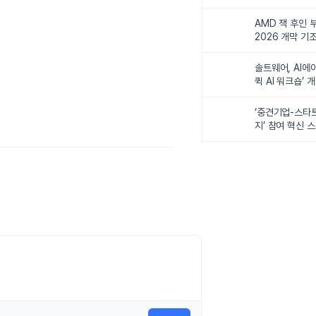
비전 제시
AMD 잭 후인 부
2026 개막 기
솔트웨어, AI에
퀵 AI 워크숍’ 
‘중견기업-스타
지’ 참여 혁신 