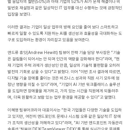
벌 응답자의 절반(50%)과 아태 기업의 52%가 AI가 문제 해결이나 비
밀번호 재설정과 같은 일상적인 IT 업무를 대신 수행하는 것에 긍정적인
입장을 보였다.
이러한 결과는 기업이 일상 업무의 방해 요인을 줄여 보다 스마트하고
빠르게 일할 수 있도록 지원하는 AI를 생산성과 효율성을 극대화하는 도
구로 도입하려는 환경이 자리잡고 있음을 보여준다.
앤드류 휴잇(Andrew Hewitt) 팀뷰어 전략 기술 담당 부사장은 “기술
은 걸림돌이 되어서는 안 되며 인간의 역량을 강화해야 한다”라며, “현
재 기업의 주력 과제가 생산성인 만큼, 일상의 기술적 불편함을 오히려
발전의 기회로 삼을 수 있다"고 밝혔다. 이어 "이번 조사 결과에 따르면,
디지털 기술 장애를 줄이는 것은 비즈니스 성과와 직원 사기 모두에 엄
청난 영향을 미칠 수 있다”라며, “기업이 AI 기반 워크플레이스 솔루션
을 도입하면 장애물을 제거하고, 가치 있는 시간을 직원에게 되돌려주
며, 더욱 원활하고 보람 있는 업무 환경을 제공할 수 있다”고 말했다.
이혜영 팀뷰어코리아 대표이사는 “한국 기업들은 다양한 기술을 도입하
고 있지만, 여전히 엔드포인트 문제나 시스템 오류 같은 일상적 IT 장애
가 조직의 생산성을 저해하고 있다”라며, “AI 기반 엔드포인트 자동관리
솔루션 ‘팀뷰어 DEX(TeamViewer DEX)’를 통해 실시간으로 문제를