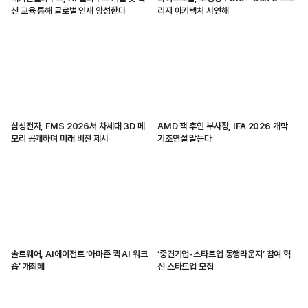
신 교육 통해 글로벌 인재 양성한다
리지 아키텍처 시연해
삼성전자, FMS 2026서 차세대 3D 메
AMD 잭 후인 부사장, IFA 2026 개막
모리 공개하며 미래 비전 제시
기조연설 맡는다
솔트웨어, AI에이전트 ‘아마존 퀵 AI 워크
‘중견기업-스타트업 동행라운지’ 참여 혁
숍’ 개최해
신 스타트업 모집