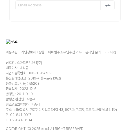
구독
이용약관
개인정보처리방침
이메일주소 무단수집 거부
온라인 문의
미디어킷
상호명 : 스마트앤컴퍼니(주)
대표이사 : 박성규
사업자등록번호 : 108-81-64739
통신판매업신고 : 2019-서울구로-2138호
등록번호 : 서울,아55203
등록일자 : 2023-12-6
발행일 : 2011-9-19
발행인·편집인 : 박성규
청소년보호책임자 : 박종서
주소 : 서울특별시 구로구 디지털로 34길 43, 607호(구로동, 코오롱싸이언스밸리1차)
P : 02-841-0017
F : 02-841-0584
COPYRIGHT (C) 2025 elec4 All RIGHT RESERVED.