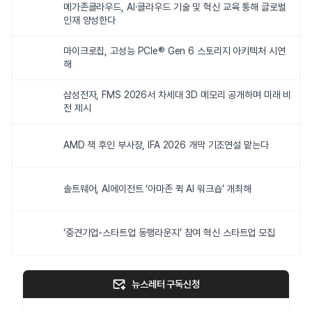
메가존클라우드, AI·클라우드 기술 및 혁신 교육 통해 글로벌
인재 양성한다
마이크로칩, 고성능 PCIe® Gen 6 스토리지 아키텍처 시연
해
삼성전자, FMS 2026서 차세대 3D 메모리 공개하며 미래 비
전 제시
AMD 잭 후인 부사장, IFA 2026 개막 기조연설 맡는다
솔트웨어, AI에이전트 ‘아마존 퀵 AI 워크숍’ 개최해
‘중견기업-스타트업 동행라운지’ 참여 혁신 스타트업 모집
뉴스레터 구독신청