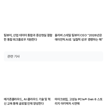
팀뷰어, 산업 데이터 통합과 증강현실 결합
올리버 스테일 팀뷰어 CEO “2026년은
한 통합 워크플로우 지원한다
에이전틱 AI로 ‘실질적 성과’ 증명하는 해”
관련 기사
메가존클라우드, AI·클라우드 기술 및 혁
마이크로칩, 고성능 PCIe® Gen 6 스토
신 교육 통해 글로벌 인재 양성한다
리지 아키텍처 시연해