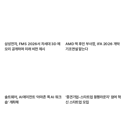
삼성전자, FMS 2026서 차세대 3D 메
AMD 잭 후인 부사장, IFA 2026 개막
모리 공개하며 미래 비전 제시
기조연설 맡는다
솔트웨어, AI에이전트 ‘아마존 퀵 AI 워크
‘중견기업-스타트업 동행라운지’ 참여 혁
숍’ 개최해
신 스타트업 모집