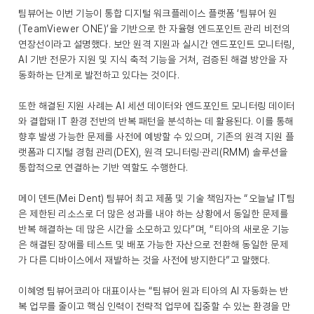
팀뷰어는 이번 기능이 통합 디지털 워크플레이스 플랫폼 ‘팀뷰어 원
(TeamViewer ONE)’을 기반으로 한 자율형 엔드포인트 관리 비전의
연장선이라고 설명했다. 보안 원격 지원과 실시간 엔드포인트 모니터링,
AI 기반 전문가 지원 및 지식 축적 기능을 거쳐, 검증된 해결 방안을 자
동화하는 단계로 발전하고 있다는 것이다.
또한 해결된 지원 사례는 AI 세션 데이터와 엔드포인트 모니터링 데이터
와 결합돼 IT 환경 전반의 반복 패턴을 분석하는 데 활용된다. 이를 통해
향후 발생 가능한 문제를 사전에 예방할 수 있으며, 기존의 원격 지원 플
랫폼과 디지털 경험 관리(DEX), 원격 모니터링·관리(RMM) 솔루션을
통합적으로 연결하는 기반 역할도 수행한다.
메이 덴트(Mei Dent) 팀뷰어 최고 제품 및 기술 책임자는 “오늘날 IT팀
은 제한된 리소스로 더 많은 성과를 내야 하는 상황에서 동일한 문제를
반복 해결하는 데 많은 시간을 소모하고 있다”며, “티아의 새로운 기능
은 해결된 장애를 테스트 및 배포 가능한 자산으로 전환해 동일한 문제
가 다른 디바이스에서 재발하는 것을 사전에 방지한다”고 말했다.
이혜영 팀뷰어코리아 대표이사는 “팀뷰어 원과 티아의 AI 자동화는 반
복 업무를 줄이고 핵심 인력이 전략적 업무에 집중할 수 있는 환경을 만