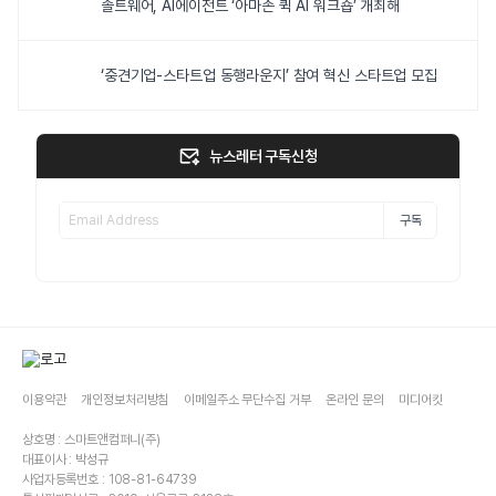
솔트웨어, AI에이전트 ‘아마존 퀵 AI 워크숍’ 개최해
‘중견기업-스타트업 동행라운지’ 참여 혁신 스타트업 모집
뉴스레터 구독신청
구독
이용약관
개인정보처리방침
이메일주소 무단수집 거부
온라인 문의
미디어킷
상호명 : 스마트앤컴퍼니(주)
대표이사 : 박성규
사업자등록번호 : 108-81-64739