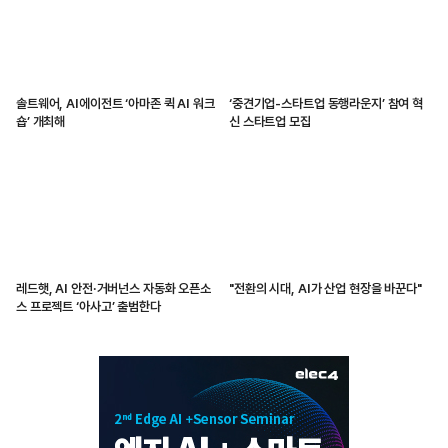
솔트웨어, AI에이전트 ‘아마존 퀵 AI 워크
‘중견기업-스타트업 동행라운지’ 참여 혁
숍’ 개최해
신 스타트업 모집
레드햇, AI 안전·거버넌스 자동화 오픈소
"전환의 시대, AI가 산업 현장을 바꾼다"
스 프로젝트 ‘아사고’ 출범한다