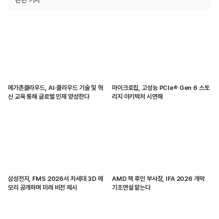
관련 기사
메가존클라우드, AI·클라우드 기술 및 혁
마이크로칩, 고성능 PCIe® Gen 6 스토
신 교육 통해 글로벌 인재 양성한다
리지 아키텍처 시연해
삼성전자, FMS 2026서 차세대 3D 메
AMD 잭 후인 부사장, IFA 2026 개막
모리 공개하며 미래 비전 제시
기조연설 맡는다