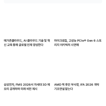
메가존클라우드, AI·클라우드 기술 및 혁
마이크로칩, 고성능 PCIe® Gen 6 스토
신 교육 통해 글로벌 인재 양성한다
리지 아키텍처 시연해
삼성전자, FMS 2026서 차세대 3D 메
AMD 잭 후인 부사장, IFA 2026 개막
모리 공개하며 미래 비전 제시
기조연설 맡는다