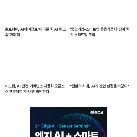
솔트웨어, AI에이전트 ‘아마존 퀵 AI 워크
‘중견기업-스타트업 동행라운지’ 참여 혁
숍’ 개최해
신 스타트업 모집
레드햇, AI 안전·거버넌스 자동화 오픈소
"전환의 시대, AI가 산업 현장을 바꾼다"
스 프로젝트 ‘아사고’ 출범한다