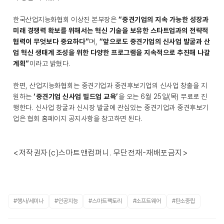
한국산업지능화협회 이상진 본부장은
“중견기업의 지속 가능한 성장과
미래 경쟁력 확보를 위해서는 혁신 기술을 보유한 스타트업과의 전략적
협력이 무엇보다 중요하다”
며,
“앞으로도 중견기업의 신사업 발굴과 산
업 혁신 생태계 조성을 위한 다양한 프로그램을 지속적으로 추진해 나갈
계획”
이라고 밝혔다.
한편, 산업지능화협회는 중견기업과 중견후보기업의 신사업 창출을 지
원하는
‘중견기업 신사업 빌드업 교육’
을 오는 6월 25일(목) 무료로 진
행한다. 신사업 창굴과 신시장 발굴에 관심있는 중견기업과 중견후보기
업은 협회 홈페이지 공지사항을 참고하면 된다.
<저작권자(c)스마트앤컴퍼니. 무단전재-재배포금지>
#행사/세미나
#인공지능
#스마트팩토리
#소프트웨어
#탄소중립