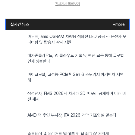
전체기사 목록보기
실시간 뉴스
+more
마우저, ams OSRAM 차량용 적외선 LED 공급 ··· 운전자 모
니터링 및 탑승자 감지 지원
메가존클라우드, AI·클라우드 기술 및 혁신 교육 통해 글로벌
인재 양성한다
마이크로칩, 고성능 PCIe® Gen 6 스토리지 아키텍처 시연
해
삼성전자, FMS 2026서 차세대 3D 메모리 공개하며 미래 비
전 제시
AMD 잭 후인 부사장, IFA 2026 개막 기조연설 맡는다
솔트웨어, AI에이전트 ‘아마존 퀵 AI 워크숍’ 개최해