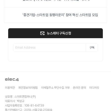
‘중견기업-스타트업 동행라운지’ 참여 혁신 스타트업 모집
뉴스레터 구독신청
구독
이용약관
개인정보처리방침
이메일주소 무단수집 거부
온라인 문의
미디어킷
상호명 : 스마트앤컴퍼니(주)
대표이사 : 박성규
사업자등록번호 : 108-81-64739
통신판매업신고 : 2019-서울구로-2138호