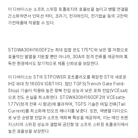
이 디바이스는 소프트 스위칭 토폴로지의 효율성을 높이고 병렬 연결을
간소화하면서 인덕션 히터, 조리기, 전자레인지, 전기밥솥 등의 고전력
가전제품에 적용할 수 있다.
STGWA30IH160DF2는 최대 접합 온도 175°C와 낮은 열 저항으로
효율적인 발열을 지원할 뿐만 아니라, 30A의 정격 전류를 제공하며 혹
독한 환경에서도 장기적으로 제품 신뢰성을 보장한다.
이 디바이스는 ST의 STPOWER 포트폴리오를 확장한 ST의 새로운
IH2 세대 첫 1600V IGBT이다. 첨단 TGFS(Trench Gate Field-
Stop) 기술이 적용돼 높은 항복 전압 성능과 낮은 포화 전압(VCEsat)
으로 전도 손실을 최소화한다. STGWA30IH160DF2의 VCEsat는
1.77V(정격 전류 시 평균)에 불과하며, TGFS 기술은 테일 전류(Tail
Current)를 최소화해 턴오프 에너지를 낮춘다. 또한, 역병렬 다이오드
로 낮은 순방향 전압과 소프트 역회복 특성을 제공하며, 이는 메인 트랜
지스터의 스위칭 성능과 결합돼 공진형 및 소프트 스위칭 토폴로지에서
높은 효율성을 보장한다.