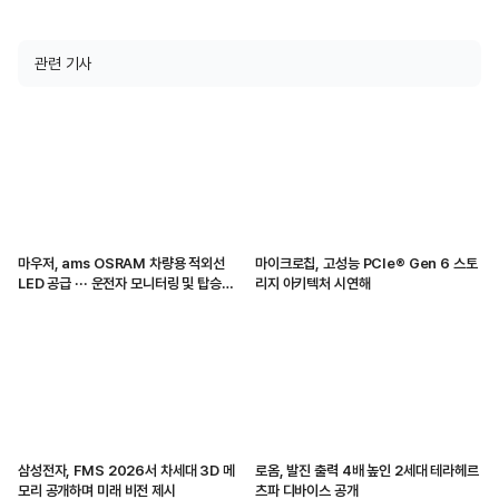
관련 기사
마우저, ams OSRAM 차량용 적외선
마이크로칩, 고성능 PCIe® Gen 6 스토
LED 공급 ··· 운전자 모니터링 및 탑승자
리지 아키텍처 시연해
감지 지원
삼성전자, FMS 2026서 차세대 3D 메
로옴, 발진 출력 4배 높인 2세대 테라헤르
모리 공개하며 미래 비전 제시
츠파 디바이스 공개