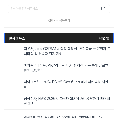
검색
전체기사 목록보기
실시간 뉴스
+more
마우저, ams OSRAM 차량용 적외선 LED 공급 ··· 운전자 모
니터링 및 탑승자 감지 지원
메가존클라우드, AI·클라우드 기술 및 혁신 교육 통해 글로벌
인재 양성한다
마이크로칩, 고성능 PCIe® Gen 6 스토리지 아키텍처 시연
해
삼성전자, FMS 2026서 차세대 3D 메모리 공개하며 미래 비
전 제시
AMD 잭 후인 부사장, IFA 2026 개막 기조연설 맡는다