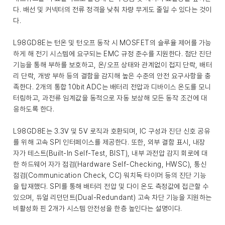
다. 배선 및 커넥터의 전류 정격을 낮춰 차량 무게도 줄일 수 있다는 것이
다.
L98GD8E는 턴온 및 턴오프 동작 시 MOSFET의 슬루율 제어를 가능
하게 해 전기 시스템에 요구되는 EMC 규정 준수를 지원한다. 첨단 진단
기능을 통해 부하를 보호하고, 온/오프 상태와 관계없이 접지 단락, 배터
리 단락, 개방 부하 등의 결함을 감지해 높은 수준의 안전 요구사항을 충
족한다. 2개의 통합 10bit ADC는 배터리 전압과 디바이스 온도를 모니
터링하고, 과전류 임계값을 동적으로 자동 보상해 모든 동작 조건에 대
응하도록 한다.
L98GD8E는 3.3V 및 5V 로직과 호환되며, IC 구성과 진단 신호 공유
를 위해 고속 SPI 인터페이스를 제공한다. 또한, 외부 결함 표시, 내장
자가 테스트(Built-In Self-Test, BIST), 내부 과전압 감지 회로에 대
한 하드웨어 자가 점검(Hardware Self-Checking, HWSC), 통신
점검(Communication Check, CC) 워치독 타이머 등의 진단 기능
을 탑재했다. SPI를 통해 배터리 전압 및 다이 온도 측정값에 접근할 수
있으며, 듀얼 리던던트(Dual-Redundant) 고속 차단 기능을 지원하는
비활성화 핀 2개가 시스템 안전성을 한층 높인다는 설명이다.