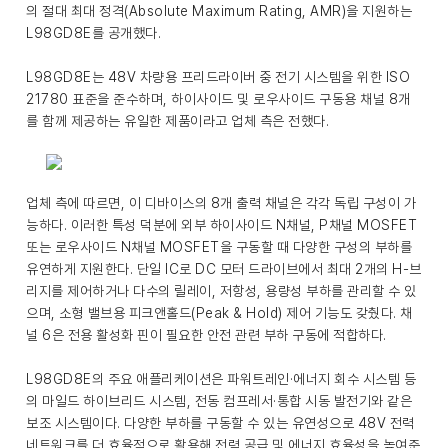
의 절대 최대 정격(Absolute Maximum Rating, AMR)을 지원하는
L98GD8E를 공개했다.
L98GD8E는 48V 차량용 프리드라이버 중 전기 시스템을 위한 ISO
21780 표준을 준수하며, 하이사이드 및 로우사이드 구동용 채널 8개
를 함께 제공하는 유일한 제품이라고 업체 측은 전했다.
업체 측에 따르면, 이 디바이스의 8개 출력 채널은 각각 독립 구성이 가
능하다. 이러한 특성 덕분에 외부 하이사이드 N채널, P채널 MOSFET
또는 로우사이드 N채널 MOSFET을 구동할 때 다양한 구성의 부하를
유연하게 지원한다. 단일 IC로 DC 모터 드라이브에서 최대 2개의 H-브
리지를 제어하거나 다수의 릴레이, 저항성, 용량성 부하를 관리할 수 있
으며, 소형 밸브용 피크앤홀드(Peak & Hold) 제어 기능도 갖췄다. 채
널 6은 전용 활성화 핀이 필요한 안전 관련 부하 구동에 적합하다.
L98GD8E의 주요 애플리케이션은 파워트레인·에너지 회수 시스템 등
의 마일드 하이브리드 시스템, 전동 컴프레서·통합 시동 발전기와 같은
보조 시스템이다. 다양한 부하를 구동할 수 있는 유연성으로 48V 전력
네트워크를 더 효율적으로 활용해 전력 공급 및 에너지 효율성을 높여준