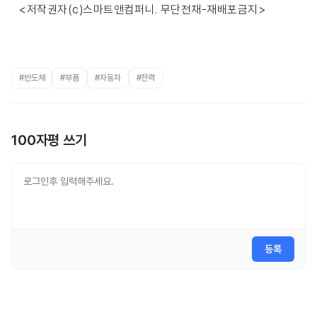
<저작권자(c)스마트앤컴퍼니. 무단전재-재배포금지>
#반도체
#부품
#자동차
#전력
100자평 쓰기
등록