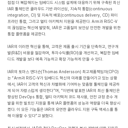
점점 더 복잡해지는 임베디드 시스템 설계에 대응하기 위해 구축된 최신
IAR 툴체인은 클라우드 기반 라이선싱, 지속적 통합(continuous
integration, CI) 및 지속적 배포(continuous delivery, CD) 파이
프라인 통합, 그리고 멀티 아키텍처 지원을 제공한다. Arm과 RISC-V
의 끊임없는 혁신에 발맞춰, IAR은 고품질의 보안상 안전한 개발을 위한
통합 플랫폼을 제공한다.
IAR의 이러한 혁신을 통해, 고객은 제품 출시 기간을 단축하고, 연구개
발(R&D) 비용을 절감하며, 투자수익률(ROI)을 개선하고, 복잡한 임베
디드 개발을 보다 예측 가능하고 확장 가능하게 만들 수 있다.
IAR의 토마스 앤더슨(Thomas Andersson) 최고제품책임자(CPO)
는 “Arm과 RISC-V가 임베디드 혁신의 미래를 만들어가고 있는 상황
에서, IAR이 고객의 혁신과 차별화에 기여하는 맞춤형 툴체인을 제공하
게 되어 자랑스럽게 생각한다”며, “이번에 발표한 IAR의 최신 툴체인은
향상된 DevOps 통합, 멀티 아키텍처 코드 재사용, 안전 규정 준수 개
발을 위한 빌트인 지원을 통해 IAR 플랫폼의 성능과 역량을 더욱 향상시
켰다. 이 모든 기능들은 IAR의 유연한 클라우드 지원 구독 액세스를 통
해 이용할 수 있다”고 밝혔다.