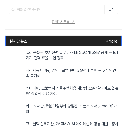
검색
전체기사 목록보기
실시간 뉴스
+more
실리콘랩스, 초저전력 블루투스 LE SoC 'BG2B' 공개 ··· IoT
기기 전력 효율·보안 강화
지리자동차그룹, 7월 글로벌 판매 25만대 돌파 ··· 5개월 연
속 증가세
엔비디아, 로보택시·자율주행차용 개방형 모델 ‘알파마요 2 슈
퍼’ 상업적 이용 가능
리눅스 재단, 8월 11일부터 양일간 ‘오픈소스 서밋 코리아’ 개
최
크루셜텍·인화자산, 350MW AI 데이터센터 공동 개발…총사