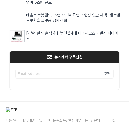
업비 5조원 규모
테솔로 로봇핸드, 스탠퍼드·MIT 연구 현장 잇단 채택…글로벌
로봇학습 플랫폼 입지 강화
[개발] 발진 출력 4배 높인 2세대 테라헤르츠파 발진 디바이
스
뉴스레터 구독신청
구독
이용약관
개인정보처리방침
이메일주소 무단수집 거부
온라인 문의
미디어킷