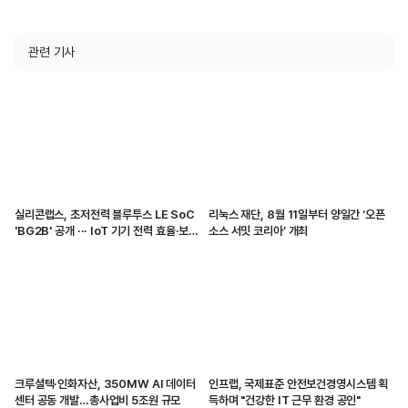
관련 기사
실리콘랩스, 초저전력 블루투스 LE SoC
리눅스 재단, 8월 11일부터 양일간 ‘오픈
'BG2B' 공개 ··· IoT 기기 전력 효율·보안
소스 서밋 코리아’ 개최
강화
크루셜텍·인화자산, 350MW AI 데이터
인프랩, 국제표준 안전보건경영시스템 획
센터 공동 개발…총사업비 5조원 규모
득하며 "건강한 IT 근무 환경 공인"