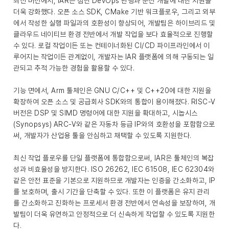
최신 버전에서, IAR은 첨단 DevOps 관행과 분산 개발에 대한 지원을
더욱 강화했다. 오픈 소스 SDK, CMake 기반 워크플로우, 그리고 외부
에서 작성한 실행 파일과의 호환성이 향상되어, 개발팀은 하이브리드 및
클라우드 네이티브 환경 전반에서 개발 작업을 보다 효율적으로 진행할
수 있다. 로컬 작업이든 또는 컨테이너화된 CI/CD 파이프라인에서 이
루어지는 작업이든 관계없이, 개발자는 IAR 플랫폼에 의해 구동되는 일
관되고 추적 가능한 경험을 활용할 수 있다.
기능 면에서, Arm 툴체인은 GNU C/C++ 및 C++20에 대한 지원을
확장하여 오픈 소스 및 공급회사 SDK와의 통합이 용이해졌다. RISC-V
버전은 DSP 및 SIMD 명령어에 대한 지원을 확대하고, 시놉시스
(Synopsys) ARC-V와 같은 자동차 등급 IP와의 호환성을 포함함으로
써, 개발자가 산업용 툴을 안심하고 채택할 수 있도록 지원한다.
최신 작업 플로우를 단일 플랫폼에 통합함으로써, IAR은 툴체인의 복잡
성과 비효율성을 방지한다. ISO 26262, IEC 61508, IEC 62304와
같은 안전 표준을 기본으로 지원하므로 개발자는 인증을 간소화하고, IP
를 보호하며, 출시 기간을 단축할 수 있다. 또한 이 플랫폼은 유지 관리
를 간소화하고 진화하는 프로세서 환경 전반에서 연속성을 보장하여, 개
발팀이 더욱 유연하고 안정적으로 더 신속하게 작업할 수 있도록 지원한
다.