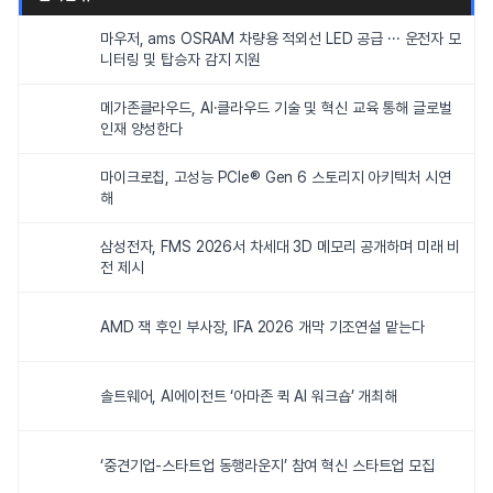
마우저, ams OSRAM 차량용 적외선 LED 공급 ··· 운전자 모
니터링 및 탑승자 감지 지원
메가존클라우드, AI·클라우드 기술 및 혁신 교육 통해 글로벌
인재 양성한다
마이크로칩, 고성능 PCIe® Gen 6 스토리지 아키텍처 시연
해
삼성전자, FMS 2026서 차세대 3D 메모리 공개하며 미래 비
전 제시
AMD 잭 후인 부사장, IFA 2026 개막 기조연설 맡는다
솔트웨어, AI에이전트 ‘아마존 퀵 AI 워크숍’ 개최해
‘중견기업-스타트업 동행라운지’ 참여 혁신 스타트업 모집