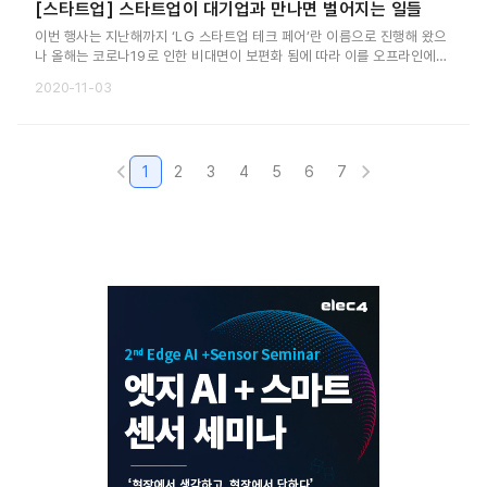
[스타트업] 스타트업이 대기업과 만나면 벌어지는 일들
이번 행사는 지난해까지 ‘LG 스타트업 테크 페어’란 이름으로 진행해 왔으
나 올해는 코로나19로 인한 비대면이 보편화 됨에 따라 이를 오프라인에서
온라인으로 전환하는 동시에 스타트업 생태계를 확대하겠다는 의미를 담아
2020-11-03
‘LG 커넥트(LG CONNECT)’로 명칭을 변경했다.
1
2
3
4
5
6
7