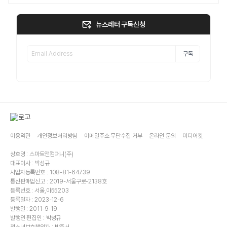
뉴스레터 구독신청
구독
이용약관
개인정보처리방침
이메일주소 무단수집 거부
온라인 문의
미디어킷
상호명 : 스마트앤컴퍼니(주)
대표이사 : 박성규
사업자등록번호 : 108-81-64739
통신판매업신고 : 2019-서울구로-2138호
등록번호 : 서울,아55203
등록일자 : 2023-12-6
발행일 : 2011-9-19
발행인·편집인 : 박성규