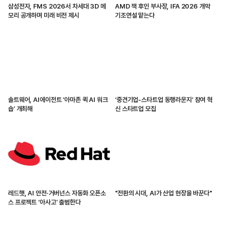
삼성전자, FMS 2026서 차세대 3D 메
AMD 잭 후인 부사장, IFA 2026 개막
모리 공개하며 미래 비전 제시
기조연설 맡는다
솔트웨어, AI에이전트 ‘아마존 퀵 AI 워크
‘중견기업-스타트업 동행라운지’ 참여 혁
숍’ 개최해
신 스타트업 모집
레드햇, AI 안전·거버넌스 자동화 오픈소
"전환의 시대, AI가 산업 현장을 바꾼다"
스 프로젝트 ‘아사고’ 출범한다