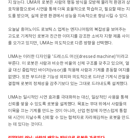
지 않는다. UMA의 로봇은 사람의 행동 방식을 모방해 물리적 환경과 상
호작용함으로써 시연을 통해 더욱 효율적으로 학습하고, 필요할 때는 지
도를 받으며, 실제 운영 환경에서 성능을 지속적으로 향상시킬 수 있다.
오늘날 휴머노이드 로보틱스 업계는 엔지니어링의 복잡성을 보여주는
고도로 기계적인 로봇과 친근한 이미지를 강조한 소비자 지향 제품 사이
를 오가고 있지만, UMA는 의도적으로 다른 방향을 선택했다.
UMA는 이러한 디자인을 ‘드레스드 머신(dressed machine)’이라고
부른다. 이 로봇은 사람과 비슷한 비율의 신체 구조를 갖추고 있으며, 얼
굴 대신 중립적인 바이저(visor)를 적용해 사람과 기계를 혼동할 여지를
없앴다. 또한 부드러운 기능성 외피와 의도적으로 드러낸 기계식 관절을
결합해 로봇의 정체성을 감추기보다 있는 그대로 드러내도록 설계했다.
UMA는 일시적인 시연 효과를 극대화하는 대신, 일상적인 사용을 통해
신뢰를 쌓을 수 있도록 로봇을 설계했다. 목표는 무대 위에서 사람들의
이목을 끄는 기계를 만드는 것이 아니라, 산업 현장에 자연스럽게 통합
돼 시간이 지날수록 신뢰할 수 있는 협력자로 자리매김하는 로봇을 만드
는 데 있다는 것이다.
리얼타임 러닝: 사람이 배우는 방식으로 로봇을 가르치다