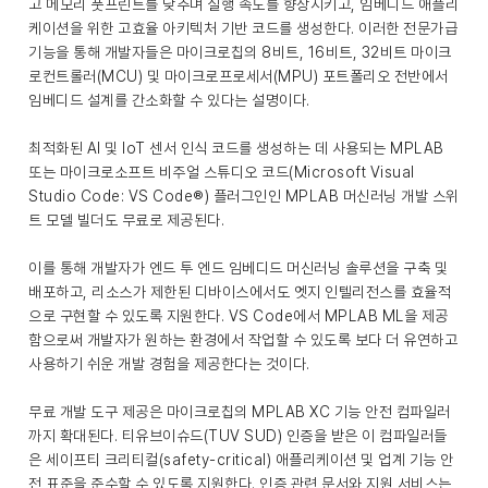
고 메모리 풋프린트를 낮추며 실행 속도를 향상시키고, 임베디드 애플리
케이션을 위한 고효율 아키텍처 기반 코드를 생성한다. 이러한 전문가급
기능을 통해 개발자들은 마이크로칩의 8비트, 16비트, 32비트 마이크
로컨트롤러(MCU) 및 마이크로프로세서(MPU) 포트폴리오 전반에서
임베디드 설계를 간소화할 수 있다는 설명이다.
최적화된 AI 및 IoT 센서 인식 코드를 생성하는 데 사용되는 MPLAB
또는 마이크로소프트 비주얼 스튜디오 코드(Microsoft Visual
Studio Code: VS Code®) 플러그인인 MPLAB 머신러닝 개발 스위
트 모델 빌더도 무료로 제공된다.
이를 통해 개발자가 엔드 투 엔드 임베디드 머신러닝 솔루션을 구축 및
배포하고, 리소스가 제한된 디바이스에서도 엣지 인텔리전스를 효율적
으로 구현할 수 있도록 지원한다. VS Code에서 MPLAB ML을 제공
함으로써 개발자가 원하는 환경에서 작업할 수 있도록 보다 더 유연하고
사용하기 쉬운 개발 경험을 제공한다는 것이다.
무료 개발 도구 제공은 마이크로칩의 MPLAB XC 기능 안전 컴파일러
까지 확대된다. 티유브이슈드(TUV SUD) 인증을 받은 이 컴파일러들
은 세이프티 크리티컬(safety-critical) 애플리케이션 및 업계 기능 안
전 표준을 준수할 수 있도록 지원한다. 인증 관련 문서와 지원 서비스는