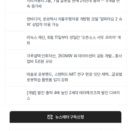
지리자동차그룹, 7월 글로벌 판매 25만대 돌파 ··· 5개월 연
속 증가세
엔비디아, 로보택시·자율주행차용 개방형 모델 ‘알파마요 2 슈
퍼’ 상업적 이용 가능
리눅스 재단, 8월 11일부터 양일간 ‘오픈소스 서밋 코리아’ 개
최
크루셜텍·인화자산, 350MW AI 데이터센터 공동 개발…총사
업비 5조원 규모
테솔로 로봇핸드, 스탠퍼드·MIT 연구 현장 잇단 채택…글로벌
로봇학습 플랫폼 입지 강화
[개발] 발진 출력 4배 높인 2세대 테라헤르츠파 발진 디바이
스
뉴스레터 구독신청