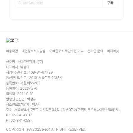
구독
이용약관
개인정보처리방침
이메일주소 무단수집 거부
온라인 문의
미디어킷
상호명 : 스마트앤컴퍼니(주)
대표이사 : 박성규
사업자등록번호 : 108-81-64739
통신판매업신고 : 2019-서울구로-2138호
등록번호 : 서울,아55203
등록일자 : 2023-12-6
발행일 : 2011-9-19
발행인·편집인 : 박성규
청소년보호책임자 : 박종서
주소 : 서울특별시 구로구 디지털로 34길 43, 607호(구로동, 코오롱싸이언스밸리1차)
P : 02-841-0017
F : 02-841-0584
COPYRIGHT (C) 2025 elec4 All RIGHT RESERVED.