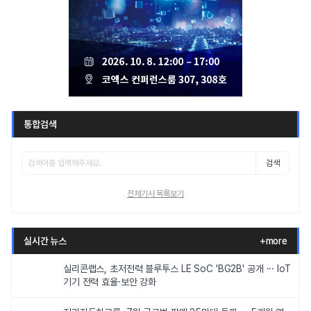
통합검색
검색
전체기사 목록보기
실시간 뉴스
+more
실리콘랩스, 초저전력 블루투스 LE SoC 'BG2B' 공개 ··· IoT
기기 전력 효율·보안 강화