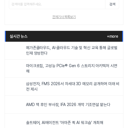
검색
전체기사 목록보기
실시간 뉴스
+more
메가존클라우드, AI·클라우드 기술 및 혁신 교육 통해 글로벌
인재 양성한다
마이크로칩, 고성능 PCIe® Gen 6 스토리지 아키텍처 시연
해
삼성전자, FMS 2026서 차세대 3D 메모리 공개하며 미래 비
전 제시
AMD 잭 후인 부사장, IFA 2026 개막 기조연설 맡는다
솔트웨어, AI에이전트 ‘아마존 퀵 AI 워크숍’ 개최해