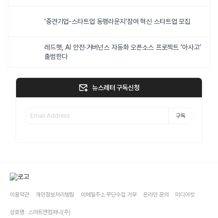
‘중견기업-스타트업 동행라운지’참여 혁신 스타트업 모집
레드햇, AI 안전·거버넌스 자동화 오픈소스 프로젝트 ‘아사고’
출범한다
뉴스레터 구독신청
구독
이용약관
개인정보처리방침
이메일주소 무단수집 거부
온라인 문의
미디어킷
상호명 : 스마트앤컴퍼니(주)