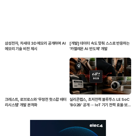
삼성전자, 차세대 3D 메모리 공개하며 AI
[개발] 데이터 속도 맞춰 스스로 반응하는
메모리 기술 비전 제시
'카멜레온 AI 반도체' 개발
크레스트, 로브로스와 ‘무정전 핫스왑 배터
실리콘랩스, 초저전력 블루투스 LE SoC
리시스템’ 개발 본격화
'BG2B' 공개 ··· IoT 기기 전력 효율·보안
강화