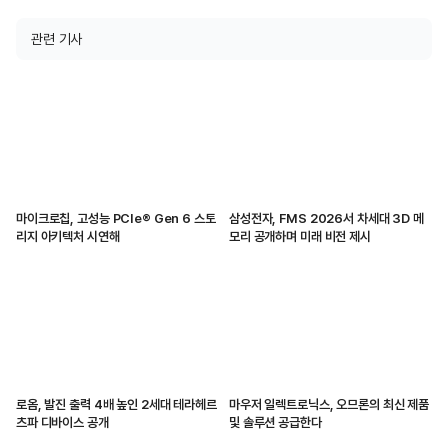
관련 기사
마이크로칩, 고성능 PCIe® Gen 6 스토
삼성전자, FMS 2026서 차세대 3D 메
리지 아키텍처 시연해
모리 공개하며 미래 비전 제시
로옴, 발진 출력 4배 높인 2세대 테라헤르
마우저 일렉트로닉스, 오므론의 최신 제품
츠파 디바이스 공개
및 솔루션 공급한다