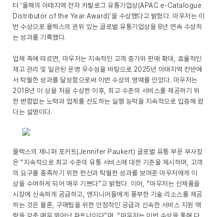
터 ‘올해의 아태지역 전자 카탈로그 유통기업상(APAC e-Catalogue
Distributor of the Year Award)’을 수상했다고 밝혔다. 마우저는 이
번 수상으로 몰렉스의 권위 있는 글로벌 유통기업상을 8년 연속 수상하
는 성과를 기록했다.
업체 측에 따르면, 마우저는 지속적인 고객 증가와 판매 확대, 효율적인
재고 관리 및 일관된 운영 우수성을 바탕으로 2025년 아태지역 전반에
서 탁월한 성과를 달성함으로써 이번 수상의 영예를 안았다. 마우저는
2018년 이 상을 처음 수상한 이후, 최고 수준의 서비스를 제공하기 위
한 변함없는 노력과 업계를 선도하는 실행 능력을 지속적으로 입증해 왔
다는 설명이다.
몰렉스의 제니퍼 포커트(Jennifer Paukert) 글로벌 유통 부문 부사장
은 “지속적으로 최고 수준의 유통 서비스에 대한 기준을 제시하며, 고객
의 요구를 충족하기 위한 헌신과 탁월한 성과를 보여준 마우저에게 이
상을 수여하게 되어 매우 기쁘다”고 밝혔다. 이어, “마우저는 신제품을
시장에 신속하게 공급하고, 엔지니어들에게 풍부한 기술 리소스를 제공
하는 것은 물론, 구매팀을 위한 안정적인 공급과 신속한 서비스 지원 역
량을 갖춘 매우 뛰어난 파트너이다”며, “마우저는 이번 수상을 통해 다