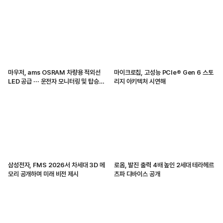
마우저, ams OSRAM 차량용 적외선
마이크로칩, 고성능 PCIe® Gen 6 스토
LED 공급 ··· 운전자 모니터링 및 탑승자
리지 아키텍처 시연해
감지 지원
삼성전자, FMS 2026서 차세대 3D 메
로옴, 발진 출력 4배 높인 2세대 테라헤르
모리 공개하며 미래 비전 제시
츠파 디바이스 공개