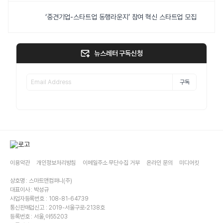
‘중견기업-스타트업 동행라운지’ 참여 혁신 스타트업 모집
뉴스레터 구독신청
구독
이용약관
개인정보처리방침
이메일주소 무단수집 거부
온라인 문의
미디어킷
상호명 : 스마트앤컴퍼니(주)
대표이사 : 박성규
사업자등록번호 : 108-81-64739
통신판매업신고 : 2019-서울구로-2138호
등록번호 : 서울,아55203