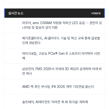
실시간 뉴스
+more
마우저, ams OSRAM 차량용 적외선 LED 공급 ··· 운전자 모
니터링 및 탑승자 감지 지원
메가존클라우드, AI·클라우드 기술 및 혁신 교육 통해 글로벌
인재 양성한다
마이크로칩, 고성능 PCIe® Gen 6 스토리지 아키텍처 시연
해
삼성전자, FMS 2026서 차세대 3D 메모리 공개하며 미래 비
전 제시
AMD 잭 후인 부사장, IFA 2026 개막 기조연설 맡는다
솔트웨어, AI에이전트 ‘아마존 퀵 AI 워크숍’ 개최해