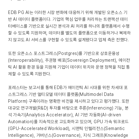
EDB PG AI는 이러한 시장 변화에 대응하기 위해 개발된 오픈소스 기
반 AI 데이터 플랫폼이다. 기업의 핵심 업무를 처리하는 트랜잭션 데이
터베이스를 기반으로 실시간 분석과 AI 처리를 하나의 플랫폼에서 수행
할 수 있도록 지원하며, 데이터를 별도의 플랫폼으로 이동하거나 복제하
지 않고도 AI 서비스를 구현할 수 있도록 설계됐다고 업체 측은 전했다.
또한 오픈소스 포스트그레스(Postgres)를 기반으로 상호운용성
(Interoperability), 주권형 배포(Sovereign Deployment), 에이전
틱 AI 활용 환경 등을 지원해 기업이 데이터 위치와 운영 정책을 직접 통
제할 수 있도록 지원한다.
포레스터는 보고서를 통해 EDB가 에이전틱 AI 시대를 위한 차세대 포
스트그레스 기반 멀티모델 데이터 플랫폼(Multimodel Data
Platform) 구축이라는 명확한 비전을 제시하고 있다고 평가했다. 또한
대규모 연구개발(R&D) 투자를 바탕으로 추론(Inferencing) 기능, 분
석 가속기(Analytics Accelerator), AI 기반 자동화(AI-driven
Automation)를 지속적으로 고도화하고 있으며, GPU 가속 워크로드
(GPU-Accelerated Workload), 시맨틱 인텔리전스(Semantic
Intelligence), 거버넌스(Governance), 지식 그래프(Knowledge