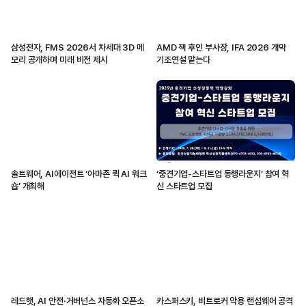
삼성전자, FMS 2026서 차세대 3D 메
AMD 잭 후인 부사장, IFA 2026 개막
모리 공개하며 미래 비전 제시
기조연설 맡는다
솔트웨어, AI에이전트 ‘아마존 퀵 AI 워크
‘중견기업-스타트업 동행라운지’ 참여 혁
숍’ 개최해
신 스타트업 모집
레드햇, AI 안전·거버넌스 자동화 오픈소
카스퍼스키, 비트로커 악용 랜섬웨어 공격