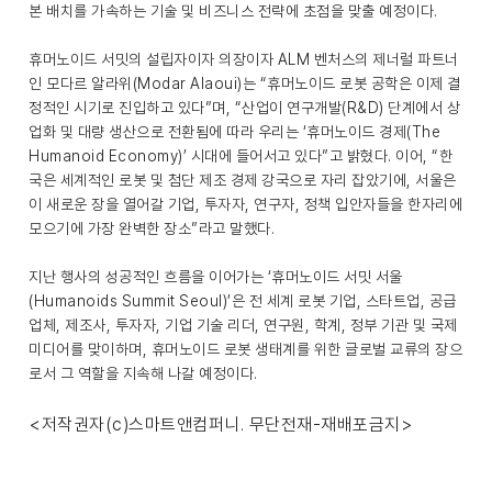
본 배치를 가속하는 기술 및 비즈니스 전략에 초점을 맞출 예정이다.
휴머노이드 서밋의 설립자이자 의장이자 ALM 벤처스의 제너럴 파트너
인 모다르 알라위(Modar Alaoui)는 “휴머노이드 로봇 공학은 이제 결
정적인 시기로 진입하고 있다”며, “산업이 연구개발(R&D) 단계에서 상
업화 및 대량 생산으로 전환됨에 따라 우리는 ‘휴머노이드 경제(The
Humanoid Economy)’ 시대에 들어서고 있다”고 밝혔다. 이어, “한
국은 세계적인 로봇 및 첨단 제조 경제 강국으로 자리 잡았기에, 서울은
이 새로운 장을 열어갈 기업, 투자자, 연구자, 정책 입안자들을 한자리에
모으기에 가장 완벽한 장소”라고 말했다.
지난 행사의 성공적인 흐름을 이어가는 ‘휴머노이드 서밋 서울
(Humanoids Summit Seoul)’은 전 세계 로봇 기업, 스타트업, 공급
업체, 제조사, 투자자, 기업 기술 리더, 연구원, 학계, 정부 기관 및 국제
미디어를 맞이하며, 휴머노이드 로봇 생태계를 위한 글로벌 교류의 장으
로서 그 역할을 지속해 나갈 예정이다.
<저작권자(c)스마트앤컴퍼니. 무단전재-재배포금지>