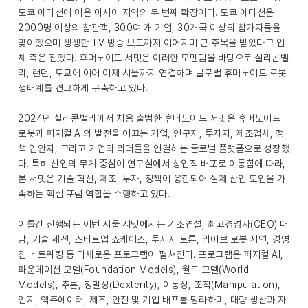
도쿄 에디션에 이은 아시아 지역의 두 번째 확장이다. 도쿄 에디션은
2000명 이상의 참관객, 300여 개 기업, 30개국 이상의 참가자들을
맞이했으며 생생한 TV 방송 보도까지 이어지며 큰 주목을 받았다고 업
체 측은 전했다. 휴머노이드 서밋은 이러한 모멘텀을 바탕으로 실리콘밸
리, 런던, 도쿄에 이어 이제 서울까지 연결하며 글로벌 휴머노이드 로봇
생태계를 견고하게 구축하고 있다.
2024년 실리콘밸리에서 처음 출범한 휴머노이드 서밋은 휴머노이드
로봇과 피지컬 AI의 발전을 이끄는 기업, 연구자, 투자자, 제조업체, 정
책 입안자, 그리고 기업의 리더들을 연결하는 글로벌 플랫폼으로 성장했
다. 특히 산업의 무게 중심이 연구실에서 상업적 배포로 이동함에 따라,
본 서밋은 기술 혁신, 제조, 투자, 정책이 융합되어 실제 산업 도입을 가
속하는 핵심 포럼 역할을 수행하고 있다.
이틀간 진행되는 이번 서울 서밋에서는 기조연설, 최고경영자(CEO) 대
담, 기술 세션, 스타트업 쇼케이스, 투자자 토론, 라이브 로봇 시연, 경영
진 네트워킹 등 다채로운 프로그램이 펼쳐진다. 프로그램은 피지컬 AI,
파운데이션 모델(Foundation Models), 월드 모델(World
Models), 추론, 정밀성(Dexterity), 이동성, 조작(Manipulation),
인지, 액추에이터, 제조, 안전 및 기업 배포를 망라하며, 대량 생산과 자