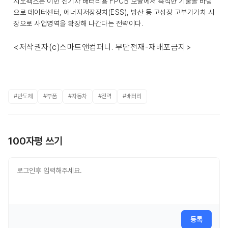
시노펙스는 이번 전기차 배터리용 FPCB 모듈에서 축적한 기술을 바탕
으로 데이터센터, 에너지저장장치(ESS), 방산 등 고성장 고부가가치 시
장으로 사업영역을 확장해 나간다는 전략이다.
<저작권자(c)스마트앤컴퍼니. 무단전재-재배포금지>
#반도체
#부품
#자동차
#전력
#배터리
100자평 쓰기
등록