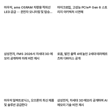
마우저, ams OSRAM 차량용 적외선
마이크로칩, 고성능 PCIe® Gen 6 스토
LED 공급 ··· 운전자 모니터링 및 탑승자
리지 아키텍처 시연해
감지 지원
삼성전자, FMS 2026서 차세대 3D 메
로옴, 발진 출력 4배 높인 2세대 테라헤르
모리 공개하며 미래 비전 제시
츠파 디바이스 공개
마우저 일렉트로닉스, 오므론의 최신 제품
삼성전자, 차세대 3D 메모리 공개하며 AI
및 솔루션 공급한다
메모리 기술 비전 제시