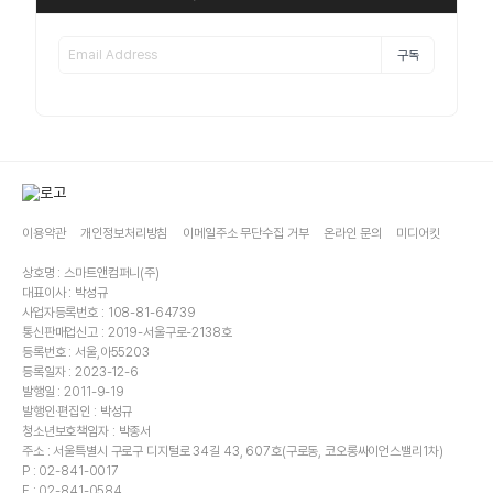
구독
이용약관
개인정보처리방침
이메일주소 무단수집 거부
온라인 문의
미디어킷
상호명 : 스마트앤컴퍼니(주)
대표이사 : 박성규
사업자등록번호 : 108-81-64739
통신판매업신고 : 2019-서울구로-2138호
등록번호 : 서울,아55203
등록일자 : 2023-12-6
발행일 : 2011-9-19
발행인·편집인 : 박성규
청소년보호책임자 : 박종서
주소 : 서울특별시 구로구 디지털로 34길 43, 607호(구로동, 코오롱싸이언스밸리1차)
P : 02-841-0017
F : 02-841-0584