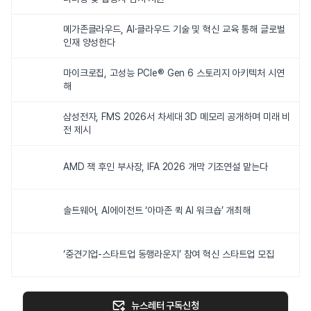
메가존클라우드, AI·클라우드 기술 및 혁신 교육 통해 글로벌
인재 양성한다
마이크로칩, 고성능 PCIe® Gen 6 스토리지 아키텍처 시연
해
삼성전자, FMS 2026서 차세대 3D 메모리 공개하며 미래 비
전 제시
AMD 잭 후인 부사장, IFA 2026 개막 기조연설 맡는다
솔트웨어, AI에이전트 ‘아마존 퀵 AI 워크숍’ 개최해
‘중견기업-스타트업 동행라운지’ 참여 혁신 스타트업 모집
뉴스레터 구독신청