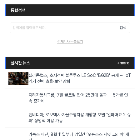
통합검색
검색
전체기사 목록보기
실시간 뉴스
+more
실리콘랩스, 초저전력 블루투스 LE SoC 'BG2B' 공개 ··· IoT
기기 전력 효율·보안 강화
지리자동차그룹, 7월 글로벌 판매 25만대 돌파 ··· 5개월 연
속 증가세
엔비디아, 로보택시·자율주행차용 개방형 모델 ‘알파마요 2 슈
퍼’ 상업적 이용 가능
리눅스 재단, 8월 11일부터 양일간 ‘오픈소스 서밋 코리아’ 개