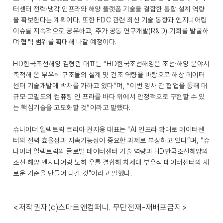
터센터 전력·냉각 인프라와 해양 플랫폼 기술을 결합한 통합 설계 역량
을 확보한다는 계획이다. 또한 FDC 관련 최신 기술 동향과 엔지니어링
이슈를 지속적으로 공유하고, 추가 공동 연구개발(R&D) 기회를 발굴하
며 협력 범위를 확대해 나갈 예정이다.
HD한국조선해양 김형관 대표는 “HD한국조선해양은 조선·해양 분야서
축적해 온 부유식 구조물의 설계 및 건조 역량을 바탕으로 해상 데이터
센터 기술개발에 박차를 가하고 있다”며, “이번 양사 간 협업을 통해 대
규모·고밀도의 컴퓨팅 인 프라를 바다 위에서 안정적으로 구현할 수 있
는 핵심기술을 고도화할 것”이라고 말했다.
슈나이더 일렉트릭 코리아 권지웅 대표는 "AI 인프라 확대로 데이터센
터의 전력 효율성과 지속가능성이 중요한 과제로 부상하고 있다“며, ”슈
나이더 일렉트릭의 글로벌 데이터센터 기술 역량과 HD한국조선해양의
조선·해양 엔지니어링 노하 우를 결합해 차세대 부유식 데이터센터의 새
로운 기준을 만들어 나갈 것"이라고 말했다.
<저작권자(c)스마트앤컴퍼니. 무단전재-재배포금지>