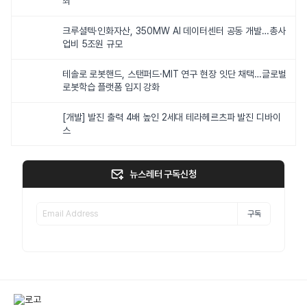
최
크루셜텍·인화자산, 350MW AI 데이터센터 공동 개발…총사
업비 5조원 규모
테솔로 로봇핸드, 스탠퍼드·MIT 연구 현장 잇단 채택…글로벌
로봇학습 플랫폼 입지 강화
[개발] 발진 출력 4배 높인 2세대 테라헤르츠파 발진 디바이
스
뉴스레터 구독신청
구독