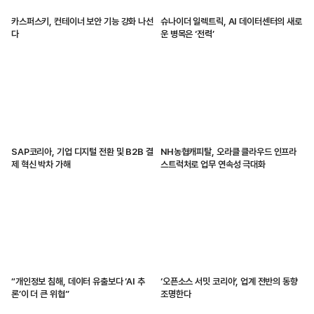
카스퍼스키, 컨테이너 보안 기능 강화 나선
슈나이더 일렉트릭, AI 데이터센터의 새로
다
운 병목은 ‘전력’
SAP코리아, 기업 디지털 전환 및 B2B 결
NH농협캐피탈, 오라클 클라우드 인프라
제 혁신 박차 가해
스트럭처로 업무 연속성 극대화
“개인정보 침해, 데이터 유출보다 ‘AI 추
‘오픈소스 서밋 코리아’, 업계 전반의 동향
론’이 더 큰 위협”
조명한다