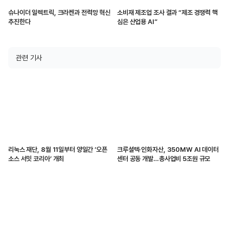
슈나이더 일렉트릭, 크라켄과 전력망 혁신
소비재 제조업 조사 결과 “제조 경쟁력 핵
추진한다
심은 산업용 AI”
관련 기사
리눅스 재단, 8월 11일부터 양일간 ‘오픈
크루셜텍·인화자산, 350MW AI 데이터
소스 서밋 코리아’ 개최
센터 공동 개발…총사업비 5조원 규모