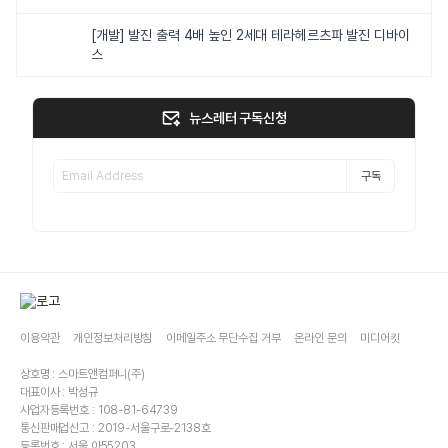
[개발] 발진 출력 4배 높인 2세대 테라헤르츠파 발진 디바이
스
뉴스레터 구독신청
구독
이용약관
개인정보처리방침
이메일주소 무단수집 거부
온라인 문의
미디어킷
상호명 : 스마트앤컴퍼니(주)
대표이사 : 박성규
사업자등록번호 : 108-81-64739
통신판매업신고 : 2019-서울구로-2138호
등록번호 : 서울,아55203