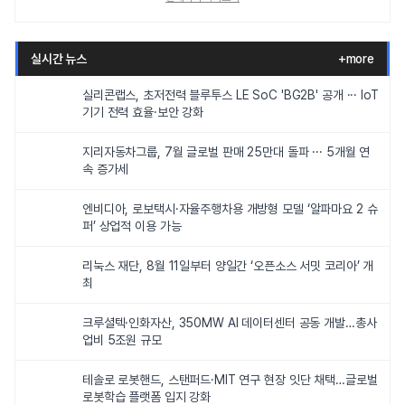
실시간 뉴스
+more
실리콘랩스, 초저전력 블루투스 LE SoC 'BG2B' 공개 ··· IoT
기기 전력 효율·보안 강화
지리자동차그룹, 7월 글로벌 판매 25만대 돌파 ··· 5개월 연
속 증가세
엔비디아, 로보택시·자율주행차용 개방형 모델 ‘알파마요 2 슈
퍼’ 상업적 이용 가능
리눅스 재단, 8월 11일부터 양일간 ‘오픈소스 서밋 코리아’ 개
최
크루셜텍·인화자산, 350MW AI 데이터센터 공동 개발…총사
업비 5조원 규모
테솔로 로봇핸드, 스탠퍼드·MIT 연구 현장 잇단 채택…글로벌
로봇학습 플랫폼 입지 강화