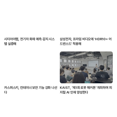
시티아이랩, 전기차 화재 예측·감지 시스
삼성전자, 프라임 비디오에 ‘HDR10+ 어
템 실증해
드밴스드’ 적용해
카스퍼스키, 컨테이너 보안 기능 강화 나선
KAIST, '제1회 로봇 해커톤' 개최하며 피
다
지컬 AI 인재 양성한다