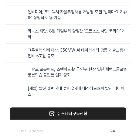
엔비디아, 로보택시·자율주행차용 개방형 모델 ‘알파마요 2 슈
퍼’ 상업적 이용 가능
리눅스 재단, 8월 11일부터 양일간 ‘오픈소스 서밋 코리아’ 개
최
크루셜텍·인화자산, 350MW AI 데이터센터 공동 개발…총사
업비 5조원 규모
테솔로 로봇핸드, 스탠퍼드·MIT 연구 현장 잇단 채택…글로벌
로봇학습 플랫폼 입지 강화
[개발] 발진 출력 4배 높인 2세대 테라헤르츠파 발진 디바이
스
뉴스레터 구독신청
구독