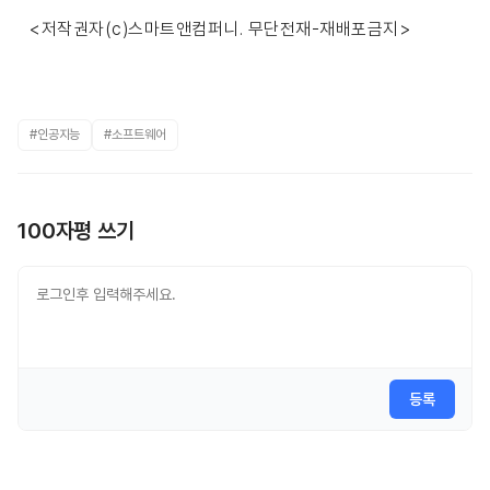
<저작권자(c)스마트앤컴퍼니. 무단전재-재배포금지>
#인공지능
#소프트웨어
100자평 쓰기
등록