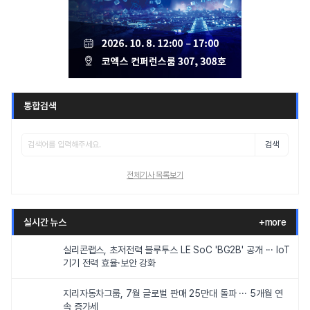
통합검색
검색
전체기사 목록보기
실시간 뉴스
+more
실리콘랩스, 초저전력 블루투스 LE SoC 'BG2B' 공개 ··· IoT
기기 전력 효율·보안 강화
지리자동차그룹, 7월 글로벌 판매 25만대 돌파 ··· 5개월 연
속 증가세