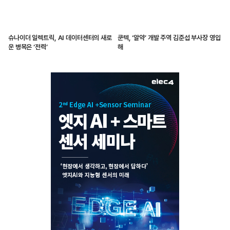
슈나이더 일렉트릭, AI 데이터센터의 새로
쿤텍, ‘알약’ 개발 주역 김준섭 부사장 영입
운 병목은 ‘전력’
해