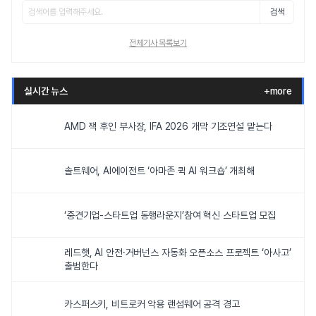
검색
전체기사 목록보기
실시간 뉴스
+more
AMD 잭 후인 부사장, IFA 2026 개막 기조연설 맡는다
솔트웨어, AI에이전트 ‘아마존 퀵 AI 워크숍’ 개최해
‘중견기업-스타트업 동행라운지’참여 혁신 스타트업 모집
레드햇, AI 안전·거버넌스 자동화 오픈소스 프로젝트 ‘아사고’
출범한다
카스퍼스키, 비트로커 악용 랜섬웨어 공격 경고