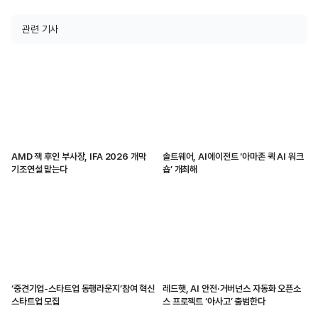
관련 기사
AMD 잭 후인 부사장, IFA 2026 개막
솔트웨어, AI에이전트 ‘아마존 퀵 AI 워크
기조연설 맡는다
숍’ 개최해
‘중견기업-스타트업 동행라운지’참여 혁신
레드햇, AI 안전·거버넌스 자동화 오픈소
스타트업 모집
스 프로젝트 ‘아사고’ 출범한다