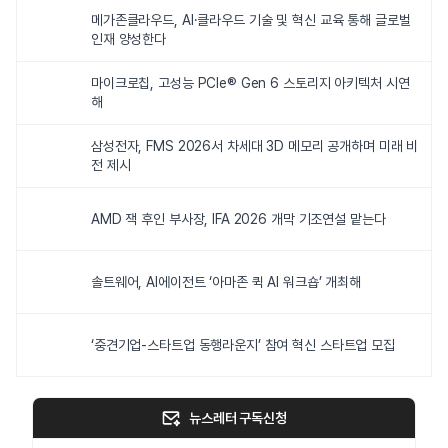
메가존클라우드, AI·클라우드 기술 및 혁신 교육 통해 글로벌
인재 양성한다
마이크로칩, 고성능 PCIe® Gen 6 스토리지 아키텍처 시연
해
삼성전자, FMS 2026서 차세대 3D 메모리 공개하며 미래 비
전 제시
AMD 잭 후인 부사장, IFA 2026 개막 기조연설 맡는다
솔트웨어, AI에이전트 ‘아마존 퀵 AI 워크숍’ 개최해
‘중견기업-스타트업 동행라운지’ 참여 혁신 스타트업 모집
뉴스레터 구독신청