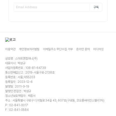
구독
이용약관
개인정보처리방침
이메일주소 무단수집 거부
온라인 문의
미디어킷
상호명 : 스마트앤컴퍼니(주)
대표이사 : 박성규
사업자등록번호 : 108-81-64739
통신판매업신고 : 2019-서울구로-2138호
등록번호 : 서울,아55203
등록일자 : 2023-12-6
발행일 : 2011-9-19
발행인·편집인 : 박성규
청소년보호책임자 : 박종서
주소 : 서울특별시 구로구 디지털로 34길 43, 607호(구로동, 코오롱싸이언스밸리1차)
P : 02-841-0017
F : 02-841-0584