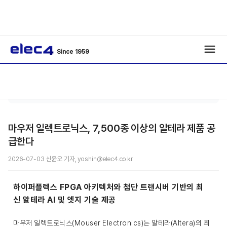
Since 1959
반도
기사보
/
/
체
기
마우저 일렉트로닉스, 7,500종 이상의 알테라 제품 공
급한다
2026-07-03 신윤오 기자, yoshin@elec4.co.kr
하이퍼플렉스 FPGA 아키텍처와 첨단 트랜시버 기반의
최
신
알테라
AI 및 엣지 기술 제공
마우저 일렉트로닉스(Mouser Electronics)는 알테라(Altera)의 최