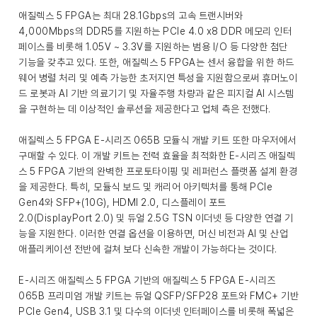
애질렉스 5 FPGA는 최대 28.1Gbps의 고속 트랜시버와
4,000Mbps의 DDR5를 지원하는 PCIe 4.0 x8 DDR 메모리 인터
페이스를 비롯해 1.05V ~ 3.3V를 지원하는 범용 I/O 등 다양한 첨단
기능을 갖추고 있다. 또한, 애질렉스 5 FPGA는 센서 융합을 위한 하드
웨어 병렬 처리 및 예측 가능한 초저지연 특성을 지원함으로써 휴머노이
드 로봇과 AI 기반 의료기기 및 자율주행 차량과 같은 피지컬 AI 시스템
을 구현하는 데 이상적인 솔루션을 제공한다고 업체 측은 전했다.
애질렉스 5 FPGA E-시리즈 065B 모듈식 개발 키트 또한 마우저에서
구매할 수 있다. 이 개발 키트는 전력 효율을 최적화한 E-시리즈 애질렉
스 5 FPGA 기반의 완벽한 프로토타이핑 및 레퍼런스 플랫폼 설계 환경
을 제공한다. 특히, 모듈식 보드 및 캐리어 아키텍처를 통해 PCIe
Gen4와 SFP+(10G), HDMI 2.0, 디스플레이 포트
2.0(DisplayPort 2.0) 및 듀얼 2.5G TSN 이더넷 등 다양한 연결 기
능을 지원한다. 이러한 연결 옵션을 이용하면, 머신 비전과 AI 및 산업
애플리케이션 전반에 걸쳐 보다 신속한 개발이 가능하다는 것이다.
E-시리즈 애질렉스 5 FPGA 기반의 애질렉스 5 FPGA E-시리즈
065B 프리미엄 개발 키트는 듀얼 QSFP/SFP28 포트와 FMC+ 기반
PCIe Gen4, USB 3.1 및 다수의 이더넷 인터페이스를 비롯해 폭넓은