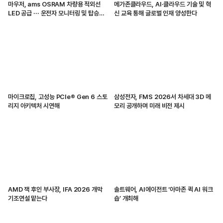
마우저, ams OSRAM 차량용 적외선
메가존클라우드, AI·클라우드 기술 및 혁
LED 공급 ··· 운전자 모니터링 및 탑승자
신 교육 통해 글로벌 인재 양성한다
감지 지원
마이크로칩, 고성능 PCIe® Gen 6 스토
삼성전자, FMS 2026서 차세대 3D 메
리지 아키텍처 시연해
모리 공개하며 미래 비전 제시
AMD 잭 후인 부사장, IFA 2026 개막
솔트웨어, AI에이전트 ‘아마존 퀵 AI 워크
기조연설 맡는다
숍’ 개최해