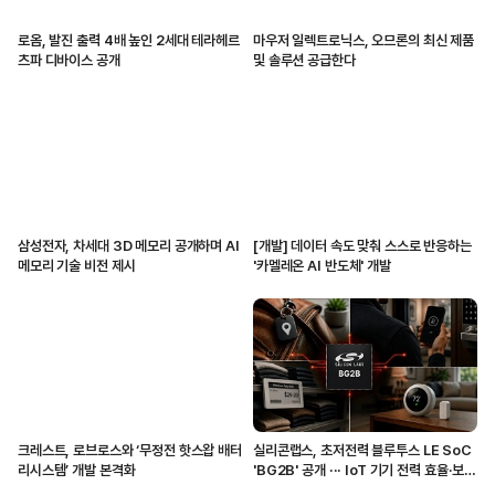
로옴, 발진 출력 4배 높인 2세대 테라헤르
마우저 일렉트로닉스, 오므론의 최신 제품
츠파 디바이스 공개
및 솔루션 공급한다
삼성전자, 차세대 3D 메모리 공개하며 AI
[개발] 데이터 속도 맞춰 스스로 반응하는
메모리 기술 비전 제시
'카멜레온 AI 반도체' 개발
크레스트, 로브로스와 ‘무정전 핫스왑 배터
실리콘랩스, 초저전력 블루투스 LE SoC
리시스템’ 개발 본격화
'BG2B' 공개 ··· IoT 기기 전력 효율·보안
강화