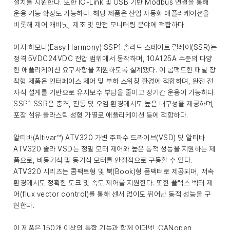
설치를 지원한다. 또한 IO-Link 및 USB 기반 Modbus 연결을 통해
운용 기능 확장도 가능하다. 해당 제품은 산업 자동화 애플리케이션을
비롯해 제어 캐비닛, 제조 및 안전 모니터링 분야에 적합하다.
이지 하모니(Easy Harmony) SSP1 솔리드 스테이트 릴레이(SSR)는
정격 5VDC24VDC 전압 범위에서 동작하며, 10A125A 수준의 다양
한 애플리케이션 요구사항을 지원하도록 설계됐다. 이 콤팩트한 패널 장
착형 제품은 인터페이스 제어 및 부하 스위칭 환경에 적합하며, 완전 전
자식 설계를 기반으로 유지보수 부담을 줄이고 장기간 운용이 가능하다.
SSP1 SSR은 충격, 진동 및 오염 환경에서도 높은 내구성을 제공하며,
포장·섬유·플라스틱 성형·가열로 애플리케이션 등에 적합하다.
알티바(Altivar™) ATV320 가변 주파수 드라이브(VSD) 및 알티바
ATV320 솔라 VSD는 정밀 모터 제어와 높은 동적 성능을 지원하는 제
품으로, 비동기식 및 동기식 모터를 안정적으로 구동할 수 있다.
ATV320 시리즈는 콤팩트형 및 북(Book)형 폼팩터로 제공되며, 저속
환경에서도 정확한 토크 및 속도 제어를 지원한다. 또한 플럭스 벡터 제
어(flux vector control)를 통해 센서 없이도 뛰어난 동적 성능을 구
현한다.
이 제품은 150개 이상의 통합 기능과 함께 이더넷, CANopen,