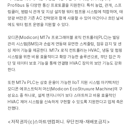
Profibus 등 다양한 통신 프로토콜을 지원한다. 특히 농업, 관개, 스프
링클러, 범람식 관개 및 지상 설치형 워터 펌프용 시스템에 적합하며, 태
양광 버전은 기존 AC 전력망과 함께 사용할 수 있어 야간이나 흐린 날씨
에도 워터 펌프 운영을 지원할 수 있다.
모디콘(Modicon) M17x 프로그래머블 로직 컨트롤러(PLC)는 빌딩
관리 시스템(BMS)과 손쉽게 연동돼 유연한 스케줄링, 점유 감지 및 센
싱 제어 기능을 제공한다. M17x 로직 컨트롤러는 HVAC, 냉동 및 펌핑
시스템을 위한 비용 효율적이고 확장 가능한 솔루션으로, 무단 접근 차
단 및 데이터 보호 기능을 통해 연결형 HVAC 장치의 보안 기능도 강화
한다.
또한 M17x PLC는 상호 운용이 가능한 IIoT 지원 시스템 아키텍처인
모디콘 에코스트럭처 머신(Modicon EcoStruxure Machine)의 구
성요소 중 하나로, 설계 엔지니어가 보다 스마트하고 비용 효율적인
HVAC 제어 시스템을 신속하게 구현할 수 있도록 지원한다고 업체 측은
전했다.
<저작권자(c)스마트앤컴퍼니. 무단전재-재배포금지>