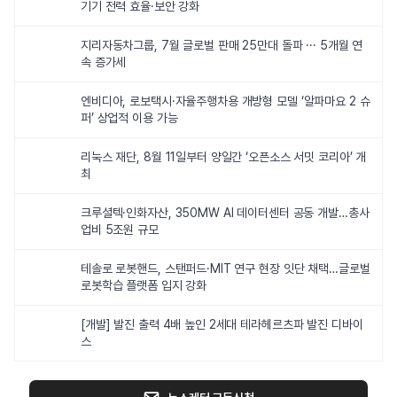
기기 전력 효율·보안 강화
지리자동차그룹, 7월 글로벌 판매 25만대 돌파 ··· 5개월 연
속 증가세
엔비디아, 로보택시·자율주행차용 개방형 모델 ‘알파마요 2 슈
퍼’ 상업적 이용 가능
리눅스 재단, 8월 11일부터 양일간 ‘오픈소스 서밋 코리아’ 개
최
크루셜텍·인화자산, 350MW AI 데이터센터 공동 개발…총사
업비 5조원 규모
테솔로 로봇핸드, 스탠퍼드·MIT 연구 현장 잇단 채택…글로벌
로봇학습 플랫폼 입지 강화
[개발] 발진 출력 4배 높인 2세대 테라헤르츠파 발진 디바이
스