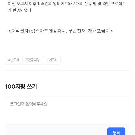
이전 보고서 이후 155건의 업데이트와 7개의 신규 팹 및 라인 프로젝트
가 반영되었다.
<저작권자(c)스마트앤컴퍼니. 무단전재-재배포금지>
#반도체
#인공지능
#메모리
100자평 쓰기
등록