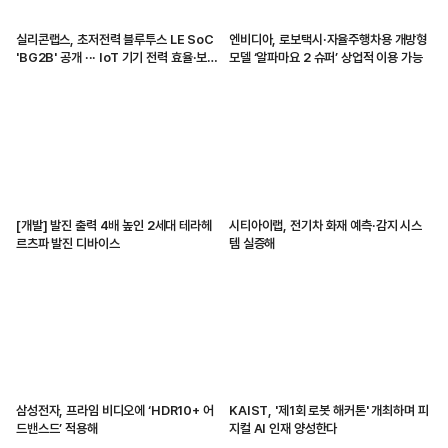
실리콘랩스, 초저전력 블루투스 LE SoC
엔비디아, 로보택시·자율주행차용 개방형
'BG2B' 공개 ··· IoT 기기 전력 효율·보안
모델 ‘알파마요 2 슈퍼’ 상업적 이용 가능
강화
[개발] 발진 출력 4배 높인 2세대 테라헤
시티아이랩, 전기차 화재 예측·감지 시스
르츠파 발진 디바이스
템 실증해
삼성전자, 프라임 비디오에 ‘HDR10+ 어
KAIST, '제1회 로봇 해커톤' 개최하며 피
드밴스드’ 적용해
지컬 AI 인재 양성한다