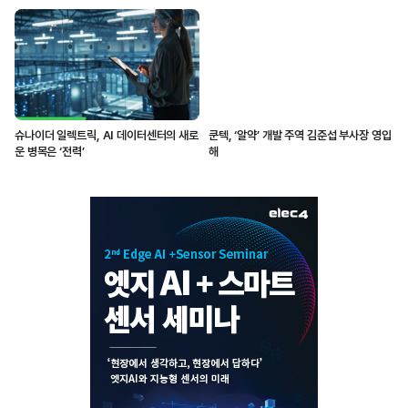
슈나이더 일렉트릭, AI 데이터센터의 새로
쿤텍, ‘알약’ 개발 주역 김준섭 부사장 영입
운 병목은 ‘전력’
해