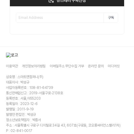
뉴스레터 구독신청
구독
이용약관
개인정보처리방침
이메일주소 무단수집 거부
온라인 문의
미디어킷
상호명 : 스마트앤컴퍼니(주)
대표이사 : 박성규
사업자등록번호 : 108-81-64739
통신판매업신고 : 2019-서울구로-2138호
등록번호 : 서울,아55203
등록일자 : 2023-12-6
발행일 : 2011-9-19
발행인·편집인 : 박성규
청소년보호책임자 : 박종서
주소 : 서울특별시 구로구 디지털로 34길 43, 607호(구로동, 코오롱싸이언스밸리1차)
P : 02-841-0017