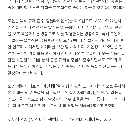
객 대기 시간을 단축하고, 직원이 민감한 서류를 직접 열람하는 횟수를
줄여 개인정보 노출 위험을 구조적으로 줄이는 것을 지향한다는 것이다.
모인은 특히 규제 준수(컴플라이언스)를 최우선으로, AML·KYC 심사
영역을 기계에 전적으로 맡기는 ‘자동화’가 아니라 심사 담당자의 판단
을 보조·효율화하는 방향으로 AI를 적용한다는 방침이다. 특히 모인이
개발하는 솔루션은 금융보안 가이드라인에 따라 철저히 격리된 자체 보
안 인프라 내에서만 데이터를 보관 및 처리하며, 개인정보 보호법을 엄
격히 준수해 기술 활용 과정에서의 데이터 외부 유출이나 오용 가능성을
원천 차단한다. 이를 통해 금융 규제를 충실히 준수하면서도 고객과 파
트너사 모두가 체감할 수 있는 심사 속도와 서비스 품질 개선을 동시에
달성한다는 전략이다.
모인 서일석 대표는 “이번 NIPA 사업 선정은 모인이 지속적으로 투자해
온 핀테크 AI 기술력을 객관적으로 입증한 사례”라며, “고성능 컴퓨팅
인프라를 기반으로 심사 담당자의 업무 효율을 높이는 동시에, 고객에게
는 더 빠르고 더 안전한 글로벌 송금 경험을 제공하겠다”고 말했다.
<저작권자(c)스마트앤컴퍼니. 무단전재-재배포금지>