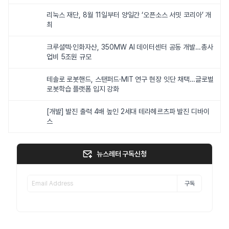
리눅스 재단, 8월 11일부터 양일간 ‘오픈소스 서밋 코리아’ 개
최
크루셜텍·인화자산, 350MW AI 데이터센터 공동 개발…총사
업비 5조원 규모
테솔로 로봇핸드, 스탠퍼드·MIT 연구 현장 잇단 채택…글로벌
로봇학습 플랫폼 입지 강화
[개발] 발진 출력 4배 높인 2세대 테라헤르츠파 발진 디바이
스
뉴스레터 구독신청
구독