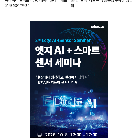
슈나이더 일렉트릭, AI 데이터센터의 새로
쿤텍, ‘알약’ 개발 주역 김준섭 부사장 영입
운 병목은 ‘전력’
해