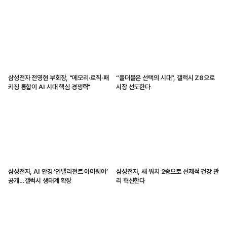
삼성전자 전영현 부회장, "메모리·로직·패
“폴더블은 선택의 시대”, 갤럭시 Z8으로
키징 통합이 AI 시대 핵심 경쟁력"
시장 선도한다
삼성전자, AI 안경 ‘인텔리전트 아이웨어’
삼성전자, 새 워치 2종으로 선제적 건강 관
공개…갤럭시 생태계 확장
리 혁신한다