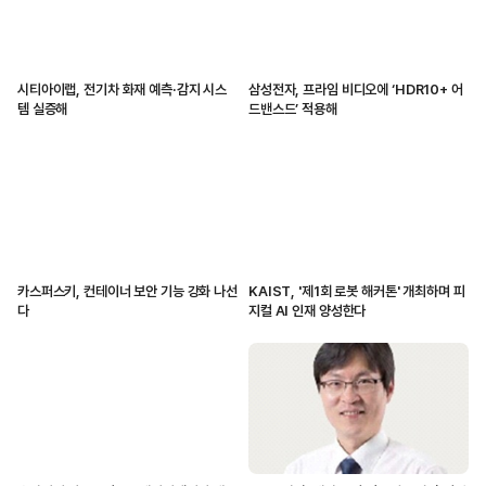
시티아이랩, 전기차 화재 예측·감지 시스
삼성전자, 프라임 비디오에 ‘HDR10+ 어
템 실증해
드밴스드’ 적용해
카스퍼스키, 컨테이너 보안 기능 강화 나선
KAIST, '제1회 로봇 해커톤' 개최하며 피
다
지컬 AI 인재 양성한다