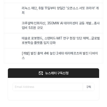
리눅스 재단, 8월 11일부터 양일간 ‘오픈소스 서밋 코리아’ 개
최
크루셜텍·인화자산, 350MW AI 데이터센터 공동 개발…총사
업비 5조원 규모
테솔로 로봇핸드, 스탠퍼드·MIT 연구 현장 잇단 채택…글로벌
로봇학습 플랫폼 입지 강화
[개발] 발진 출력 4배 높인 2세대 테라헤르츠파 발진 디바이
스
뉴스레터 구독신청
구독