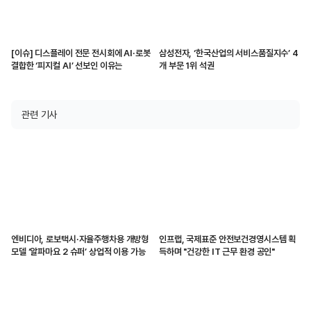
[이슈] 디스플레이 전문 전시회에 AI·로봇
삼성전자, ‘한국산업의 서비스품질지수’ 4
결합한 ‘피지컬 AI’ 선보인 이유는
개 부문 1위 석권
관련 기사
엔비디아, 로보택시·자율주행차용 개방형
인프랩, 국제표준 안전보건경영시스템 획
모델 ‘알파마요 2 슈퍼’ 상업적 이용 가능
득하며 "건강한 IT 근무 환경 공인"