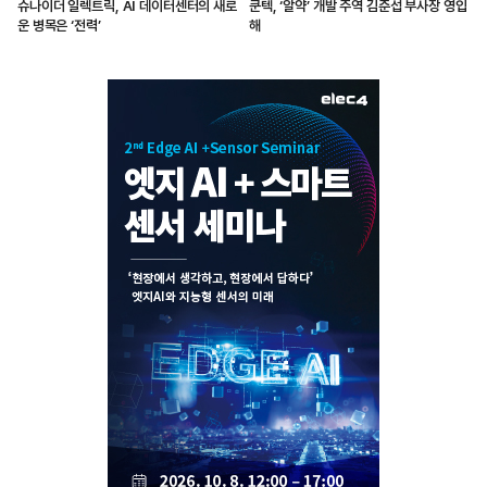
슈나이더 일렉트릭, AI 데이터센터의 새로
쿤텍, ‘알약’ 개발 주역 김준섭 부사장 영입
운 병목은 ‘전력’
해