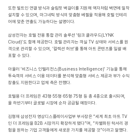
또한 빌트인 연결 방식과 슬림핏 벽걸이를 지원해 액자처럼 벽면에 밀착
설치할 수 있으며, 마그네틱 방식의 맞춤형 베젤을 적용해 호텔 인테리
어에 맞춘 연출도 가능하다는 설명이다.
삼성전자는 호텔 전용 통합 관리 솔루션 ‘링크 클라우드(LYNK
Cloud)’도 함께 제공한다. 호텔 관리자는 객실 TV 상태와 서비스를 원
격으로 관리할 수 있으며, ‘컬렉션 허브’를 통해 아트 콘텐츠를 일괄 배
포할 수 있다.
아울러 ‘비즈니스 인텔리전스(Business Intelligence)’ 기능을 통해
투숙객의 서비스 이용 데이터를 분석해 맞춤형 서비스 제공과 부가 수익
창출도 지원한다고 업체 측은 전했다.
호텔용 더 프레임은 43형·55형·65형·75형 등 총 4종으로 출시되며,
올 하반기부터 글로벌 시장에 순차 공급될 예정이다.
김형재 삼성전자 영상디스플레이사업부 부사장은 “세계 최초 아트 TV
인 더 프레임을 B2B 시장까지 확장하게 됐다”며, “차별화된 럭셔리 경
험을 원하는 기업 고객들에게 새로운 가치를 제공할 것”이라고 말했다.