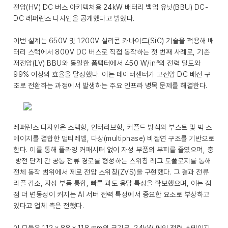
전압(HV) DC 버스 아키텍처용 24kW 배터리 백업 유닛(BBU) DC-
DC 레퍼런스 디자인을 공개했다고 밝혔다.
이번 설계는 650V 및 1200V 실리콘 카바이드(SiC) 기술을 적용해 배
터리 스택에서 800V DC 버스로 직접 동작하는 첫 번째 사례로, 기존
저전압(LV) BBU와 동일한 폼팩터에서 450 W/in³의 전력 밀도와
99% 이상의 효율을 달성했다. 이는 데이터센터가 고전압 DC 배전 구
조로 전환하는 과정에서 발생하는 주요 인프라 병목 문제를 해결한다.
레퍼런스 디자인은 스택형, 인터리브형, 커플드 방식의 부스트 및 벅 스
테이지를 결합한 멀티레벨, 다상(multiphase) 비절연 구조를 기반으로
한다. 이를 통해 플라잉 커패시터 없이 자성 부품의 부피를 줄였으며, 충
·방전 단계 간 공통 전류 경로를 형성하는 스위칭 레그 토폴로지를 통해
전체 동작 범위에서 제로 전압 스위칭(ZVS)을 구현했다. 그 결과 전류
리플 감소, 자성 부품 통합, 빠른 과도 응답 특성을 확보했으며, 이는 점
점 더 변동성이 커지는 AI 서버 전력 특성에서 중요한 요소로 부상하고
있다고 업체 측은 전했다.