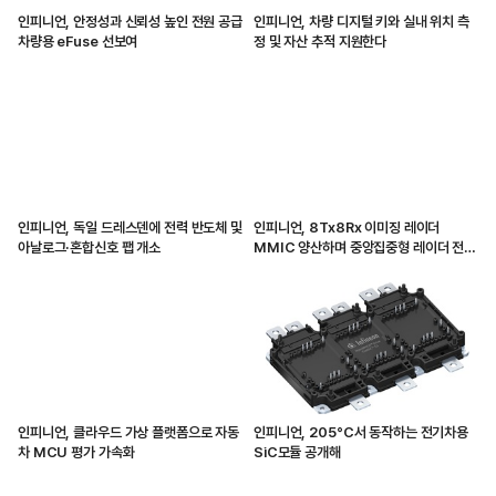
인피니언, 안정성과 신뢰성 높인 전원 공급
인피니언, 차량 디지털 키와 실내 위치 측
차량용 eFuse 선보여
정 및 자산 추적 지원한다
인피니언, 독일 드레스덴에 전력 반도체 및
인피니언, 8Tx8Rx 이미징 레이더
아날로그·혼합신호 팹 개소
MMIC 양산하며 중앙집중형 레이더 전환
가속화해
인피니언, 클라우드 가상 플랫폼으로 자동
인피니언, 205°C서 동작하는 전기차용
차 MCU 평가 가속화
SiC모듈 공개해