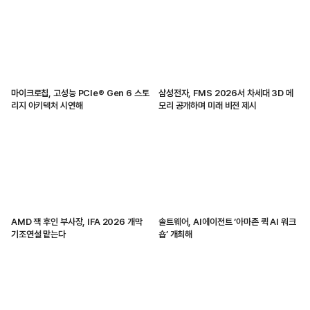
마이크로칩, 고성능 PCIe® Gen 6 스토
삼성전자, FMS 2026서 차세대 3D 메
리지 아키텍처 시연해
모리 공개하며 미래 비전 제시
AMD 잭 후인 부사장, IFA 2026 개막
솔트웨어, AI에이전트 ‘아마존 퀵 AI 워크
기조연설 맡는다
숍’ 개최해