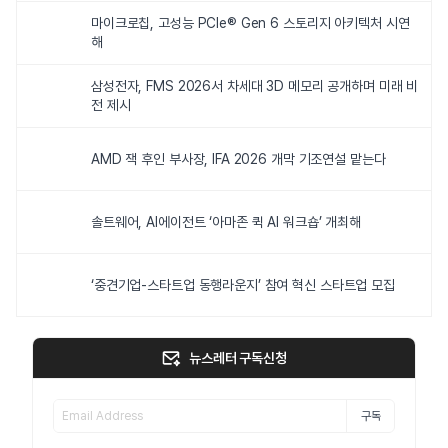
마이크로칩, 고성능 PCIe® Gen 6 스토리지 아키텍처 시연
해
삼성전자, FMS 2026서 차세대 3D 메모리 공개하며 미래 비
전 제시
AMD 잭 후인 부사장, IFA 2026 개막 기조연설 맡는다
솔트웨어, AI에이전트 ‘아마존 퀵 AI 워크숍’ 개최해
‘중견기업-스타트업 동행라운지’ 참여 혁신 스타트업 모집
뉴스레터 구독신청
구독