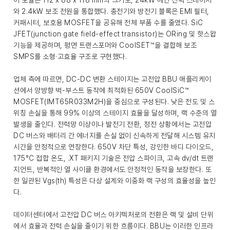
이 모듈은 112 x 88 x 118 mm의 크기로, 24kW 메인 전력 스테이지
와 2.4kW 보조 전원을 통합했다. 충전기와 방전기 블록은 EMI 필터,
커패시터, 보호용 MOSFET을 공유해 전체 부품 수를 줄였다. SiC
JFET(junction gate field-effect transistor)는 ORing 및 핫스왑
기능을 제공하며, 평면 트랜스포머와 CoolSET™을 결합해 보조
SMPS를 소형·고효율 구조로 구현했다.
업체 측에 따르면, DC-DC 변환 스테이지는 고전압 BBU 애플리케이
션에서 양방향 벅-부스트 동작에 최적화된 650V CoolSiC™
MOSFET(IMT65R033M2H)을 중심으로 구성된다. 낮은 전도 및 스
위칭 손실을 통해 99% 이상의 스테이지 효율을 달성하며, 랙 수준의 열
발생을 줄인다. 전력망 이상이나 발전기 전환, 정전 상황에서는 고전압
DC 버스와 배터리 간 에너지를 손실 없이 신속하게 전달해 시스템 유지
시간을 안정적으로 연장한다. 650V 차단 특성, 강인한 바디 다이오드,
175°C 접합 온도, .XT 패키지 기술은 전압 스파이크, 고속 dv/dt 트랜
지언트, 반복적인 열 사이클 환경에서도 안정적인 동작을 보장한다. 또
한 일관된 Vgs(th) 특성은 다상 설계와 이중화 랙 구성의 효율성을 높인
다.
데이터센터에서 고전압 DC 버스 아키텍처로의 전환은 랙 및 설비 단위
에서 효율과 전력 손실을 줄이기 위한 흐름이다. BBU는 이러한 인프라