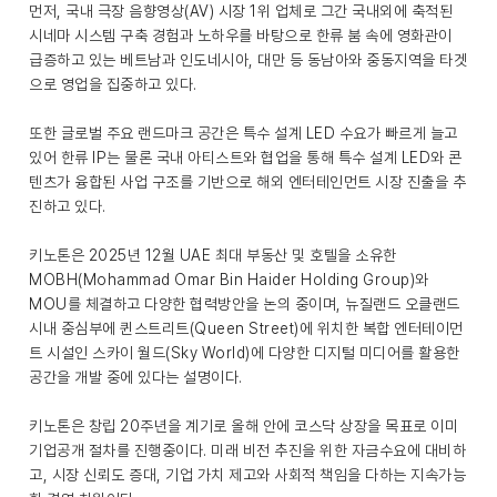
먼저, 국내 극장 음향영상(AV) 시장 1위 업체로 그간 국내외에 축적된
시네마 시스템 구축 경험과 노하우를 바탕으로 한류 붐 속에 영화관이
급증하고 있는 베트남과 인도네시아, 대만 등 동남아와 중동지역을 타겟
으로 영업을 집중하고 있다.
또한 글로벌 주요 랜드마크 공간은 특수 설계 LED 수요가 빠르게 늘고
있어 한류 IP는 물론 국내 아티스트와 협업을 통해 특수 설계 LED와 콘
텐츠가 융합된 사업 구조를 기반으로 해외 엔터테인먼트 시장 진출을 추
진하고 있다.
키노톤은 2025년 12월 UAE 최대 부동산 및 호텔을 소유한
MOBH(Mohammad Omar Bin Haider Holding Group)와
MOU를 체결하고 다양한 협력방안을 논의 중이며, 뉴질랜드 오클랜드
시내 중심부에 퀸스트리트(Queen Street)에 위치한 복합 엔터테이먼
트 시설인 스카이 월드(Sky World)에 다양한 디지털 미디어를 활용한
공간을 개발 중에 있다는 설명이다.
키노톤은 창립 20주년을 계기로 올해 안에 코스닥 상장을 목표로 이미
기업공개 절차를 진행중이다. 미래 비전 추진을 위한 자금수요에 대비하
고, 시장 신뢰도 증대, 기업 가치 제고와 사회적 책임을 다하는 지속가능