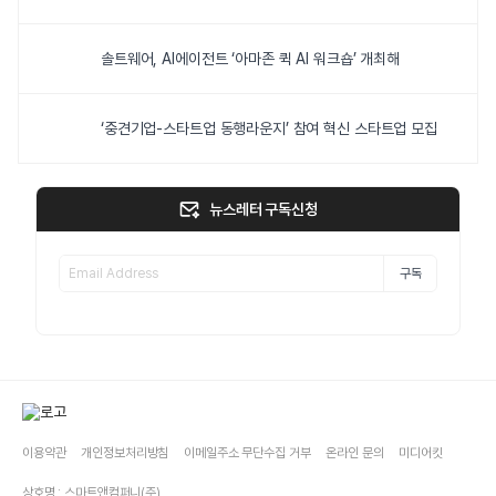
솔트웨어, AI에이전트 ‘아마존 퀵 AI 워크숍’ 개최해
‘중견기업-스타트업 동행라운지’ 참여 혁신 스타트업 모집
뉴스레터 구독신청
구독
이용약관
개인정보처리방침
이메일주소 무단수집 거부
온라인 문의
미디어킷
상호명 : 스마트앤컴퍼니(주)