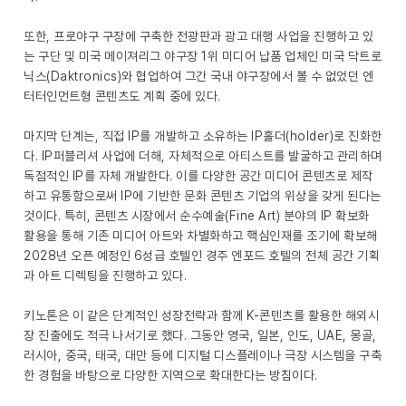
또한, 프로야구 구장에 구축한 전광판과 광고 대행 사업을 진행하고 있
는 구단 및 미국 메이져리그 야구장 1위 미디어 납품 업체인 미국 닥트로
닉스(Daktronics)와 협업하여 그간 국내 야구장에서 볼 수 없었던 엔
터터인먼트형 콘텐츠도 계획 중에 있다.
마지막 단계는, 직접 IP를 개발하고 소유하는 IP홀더(holder)로 진화한
다. IP퍼블리셔 사업에 더해, 자체적으로 아티스트를 발굴하고 관리하며
독점적인 IP를 자체 개발한다. 이를 다양한 공간 미디어 콘텐츠로 제작
하고 유통함으로써 IP에 기반한 문화 콘텐츠 기업의 위상을 갖게 된다는
것이다. 특히, 콘텐츠 시장에서 순수예술(Fine Art) 분야의 IP 확보화
활용을 통해 기존 미디어 아트와 차별화하고 핵심인재를 조기에 확보해
2028년 오픈 예정인 6성급 호텔인 경주 엔포드 호텔의 전체 공간 기획
과 아트 디렉팅을 진행하고 있다.
키노톤은 이 같은 단계적인 성장전략과 함께 K-콘텐츠를 활용한 해외시
장 진출에도 적극 나서기로 했다. 그동안 영국, 일본, 인도, UAE, 몽골,
러시아, 중국, 태국, 대만 등에 디지털 디스플레이나 극장 시스템을 구축
한 경험을 바탕으로 다양한 지역으로 확대한다는 방침이다.