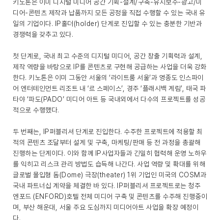
키노톤은 이미 디지털 미디어 공간 기획-설계/구축-유지보수-광고/미
디어-콘텐츠 제작과 납품까지 모든 공정을 직접 수행할 수 있는 국내 유
일의 기업이다. IP홀더(holder) 단계로 진입할 수 있는 충분한 기반과
경쟁력을 갖추고 있다.
첫 단계로, 국내 최고 수준의 디지털 미디어, 공간 창출 기획력과 설계,
제작 역량을 바탕으로 IP를 콘텐츠로 구현해 공급하는 사업을 더욱 강화
한다. 키노톤은 이미 그동안 서울의 ‘라이트룸 서울’과 영종도 인스파이
어 엔터테인먼트 리조트 내 ‘르 스페이스’, 경주 ‘플래시백 계림’, 태국 파
타야 ‘파도(PADO’ 미디어 아트 등 국내외에서 다수의 프로젝트를 성공
적으로 수행했다.
두 번째는, IP퍼블리셔 단계로 진입한다. 수주한 프로젝트에 적용할 최
적의 콘텐츠 조달부터 설계 및 구축, 마케팅/판매 등 전 과정을 총괄해
진행하는 단계이다. 이와 함께 IP사업자들과 긴밀히 협력해 운영 노하우
를 익히고 리스크 관리 방법도 습득해 나간다. 사업 역량 및 확대를 위해
글로벌 몰입형 돔(Dome) 극장(theater) 1위 기업인 미국의 COSM과
국내 파트너십 계약을 체결한 바 있다. IP퍼블리셔 프로젝트로는 청주
엔포드 (ENFORD)호텔 전체 미디어 구축 및 콘텐츠를 수주해 진행중이
며, 부산 해운대, 서울 주요 도심까지 미디어아트 사업을 확장 예정이
다.