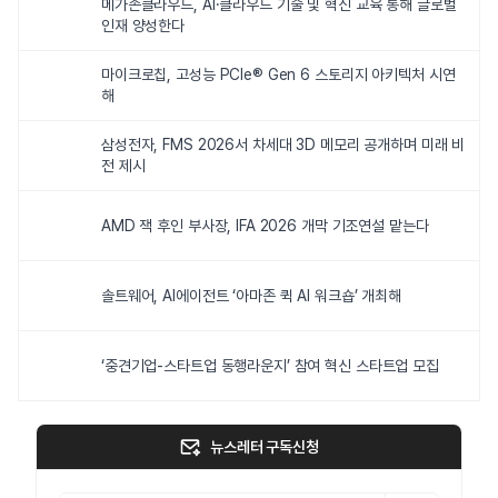
메가존클라우드, AI·클라우드 기술 및 혁신 교육 통해 글로벌
인재 양성한다
마이크로칩, 고성능 PCIe® Gen 6 스토리지 아키텍처 시연
해
삼성전자, FMS 2026서 차세대 3D 메모리 공개하며 미래 비
전 제시
AMD 잭 후인 부사장, IFA 2026 개막 기조연설 맡는다
솔트웨어, AI에이전트 ‘아마존 퀵 AI 워크숍’ 개최해
‘중견기업-스타트업 동행라운지’ 참여 혁신 스타트업 모집
뉴스레터 구독신청