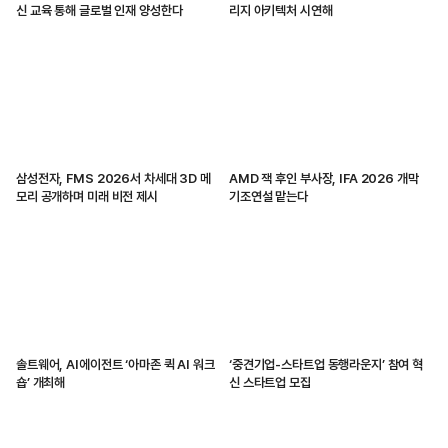
신 교육 통해 글로벌 인재 양성한다
리지 아키텍처 시연해
삼성전자, FMS 2026서 차세대 3D 메
AMD 잭 후인 부사장, IFA 2026 개막
모리 공개하며 미래 비전 제시
기조연설 맡는다
솔트웨어, AI에이전트 ‘아마존 퀵 AI 워크
‘중견기업-스타트업 동행라운지’ 참여 혁
숍’ 개최해
신 스타트업 모집