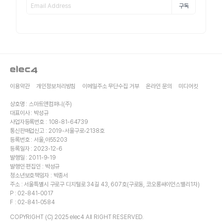
구독
이용약관
개인정보처리방침
이메일주소 무단수집 거부
온라인 문의
미디어킷
상호명 : 스마트앤컴퍼니(주)
대표이사 : 박성규
사업자등록번호 : 108-81-64739
통신판매업신고 : 2019-서울구로-2138호
등록번호 : 서울,아55203
등록일자 : 2023-12-6
발행일 : 2011-9-19
발행인·편집인 : 박성규
청소년보호책임자 : 박종서
주소 : 서울특별시 구로구 디지털로 34길 43, 607호(구로동, 코오롱싸이언스밸리1차)
P : 02-841-0017
F : 02-841-0584
COPYRIGHT (C) 2025 elec4 All RIGHT RESERVED.