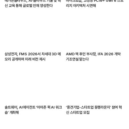
메가존클라우드, AI·클라우드 기술 및 혁
마이크로칩, 고성능 PCIe® Gen 6 스토
신 교육 통해 글로벌 인재 양성한다
리지 아키텍처 시연해
삼성전자, FMS 2026서 차세대 3D 메
AMD 잭 후인 부사장, IFA 2026 개막
모리 공개하며 미래 비전 제시
기조연설 맡는다
솔트웨어, AI에이전트 ‘아마존 퀵 AI 워크
‘중견기업-스타트업 동행라운지’ 참여 혁
숍’ 개최해
신 스타트업 모집