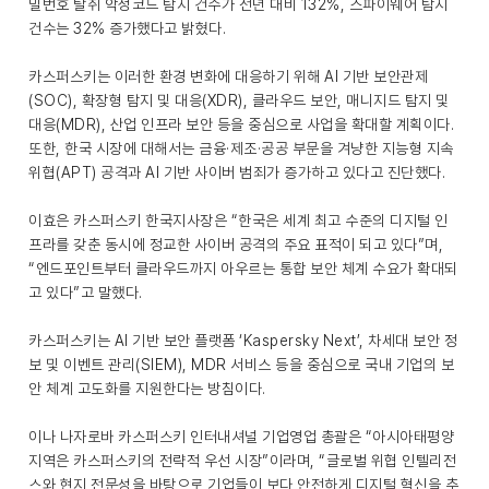
밀번호 탈취 악성코드 탐지 건수가 전년 대비 132%, 스파이웨어 탐지
건수는 32% 증가했다고 밝혔다.
카스퍼스키는 이러한 환경 변화에 대응하기 위해 AI 기반 보안관제
(SOC), 확장형 탐지 및 대응(XDR), 클라우드 보안, 매니지드 탐지 및
대응(MDR), 산업 인프라 보안 등을 중심으로 사업을 확대할 계획이다.
또한, 한국 시장에 대해서는 금융·제조·공공 부문을 겨냥한 지능형 지속
위협(APT) 공격과 AI 기반 사이버 범죄가 증가하고 있다고 진단했다.
이효은 카스퍼스키 한국지사장은 “한국은 세계 최고 수준의 디지털 인
프라를 갖춘 동시에 정교한 사이버 공격의 주요 표적이 되고 있다”며,
“엔드포인트부터 클라우드까지 아우르는 통합 보안 체계 수요가 확대되
고 있다”고 말했다.
카스퍼스키는 AI 기반 보안 플랫폼 ‘Kaspersky Next’, 차세대 보안 정
보 및 이벤트 관리(SIEM), MDR 서비스 등을 중심으로 국내 기업의 보
안 체계 고도화를 지원한다는 방침이다.
이나 나자로바 카스퍼스키 인터내셔널 기업영업 총괄은 “아시아태평양
지역은 카스퍼스키의 전략적 우선 시장”이라며, “글로벌 위협 인텔리전
스와 현지 전문성을 바탕으로 기업들이 보다 안전하게 디지털 혁신을 추