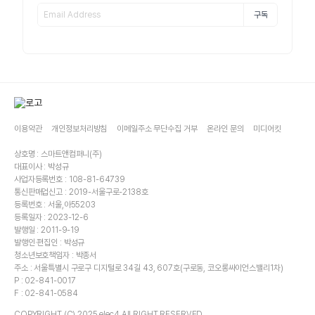
구독
이용약관
개인정보처리방침
이메일주소 무단수집 거부
온라인 문의
미디어킷
상호명 : 스마트앤컴퍼니(주)
대표이사 : 박성규
사업자등록번호 : 108-81-64739
통신판매업신고 : 2019-서울구로-2138호
등록번호 : 서울,아55203
등록일자 : 2023-12-6
발행일 : 2011-9-19
발행인·편집인 : 박성규
청소년보호책임자 : 박종서
주소 : 서울특별시 구로구 디지털로 34길 43, 607호(구로동, 코오롱싸이언스밸리1차)
P : 02-841-0017
F : 02-841-0584
COPYRIGHT (C) 2025 elec4 All RIGHT RESERVED.