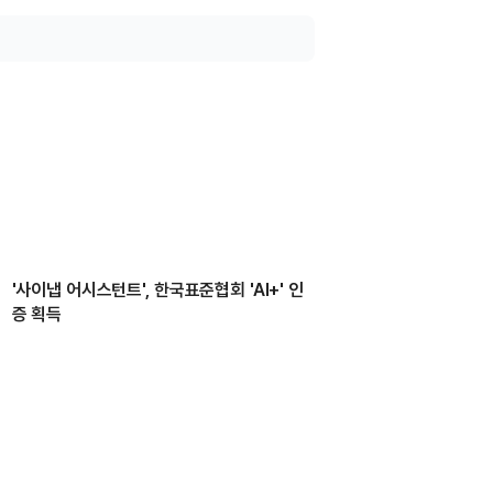
'사이냅 어시스턴트', 한국표준협회 'AI+' 인
증 획득