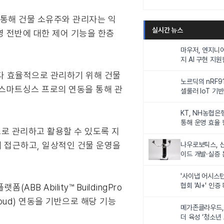
 통해 건물 소유주와 관리자는 익
실시간 뉴스
 전반에 대한 제어 기능을 한층
마우저, 엔지니
지 AI 구현 지
 보다 효율적으로 관리하기 위해 건물
노르딕의 nRF91
 스마트싱스 프로의 연동을 통해 관
셀룰러 IoT 기
티드 기기 개발
KT, NH농협은행
통해 운영 효율
로 관리하고 활용할 수 있도록 지
에 접근하고, 일상적인 건물 운영을
나우로보틱스, 
이드 개발·실증
'사이냅 어시스턴
협회 'AI+' 인증
 Ability™ BuildingPro
loud) 연동을 기반으로 해당 기능
메가존클라우드,
더 육성 ‘청소년 