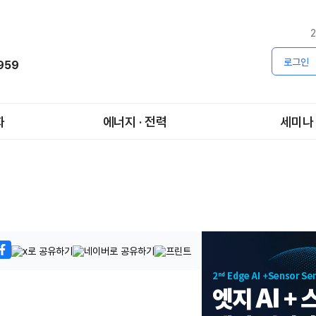
2
로그인
1959
화
에너지 · 전력
세미나