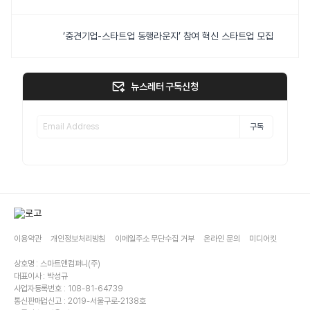
‘중견기업-스타트업 동행라운지’ 참여 혁신 스타트업 모집
뉴스레터 구독신청
구독
이용약관
개인정보처리방침
이메일주소 무단수집 거부
온라인 문의
미디어킷
상호명 : 스마트앤컴퍼니(주)
대표이사 : 박성규
사업자등록번호 : 108-81-64739
통신판매업신고 : 2019-서울구로-2138호