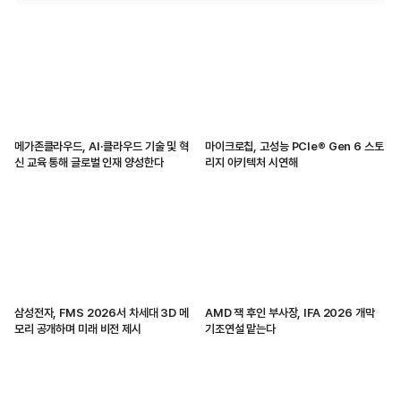
메가존클라우드, AI·클라우드 기술 및 혁
마이크로칩, 고성능 PCIe® Gen 6 스토
신 교육 통해 글로벌 인재 양성한다
리지 아키텍처 시연해
삼성전자, FMS 2026서 차세대 3D 메
AMD 잭 후인 부사장, IFA 2026 개막
모리 공개하며 미래 비전 제시
기조연설 맡는다