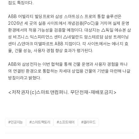
점도 특징이다.
ABB 어빌리티 빌딩프로와 삼성 스마트싱스 프로의 통합 솔루션은
2026년 세 곳의 실증 사이트에서 개념검증(PoC)을 거치며 실제 운영
환경에서의 적용 가능성을 검증할 예정이다. 대상지는 △독일 에슈본 삼
성 비즈니스 익스피리언스 센터 △네덜란드 암스테르담 삼성 트레이닝
센터 △덴마크 미델파르트 ABB 지점이다. 각 사이트에서는 에너지 효
율, 건물 성능, 사용자 경험 향상 효과가 평가된다.
ABB와 삼성전자는 이번 협력을 통해 건물 운영과 사용자 경험을 하나
의 연결된 환경으로 통합하는 차세대 상업용 건물의 기반을 마련해 나갈
방침이라고 밝혔다.
<저작권자(c)스마트앤컴퍼니. 무단전재-재배포금지>
#인공지능
#스마트팩토리
#소프트웨어
#클라우드