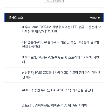
전체기사 목록보기
실시간 뉴스
+more
마우저, ams OSRAM 차량용 적외선 LED 공급 ··· 운전자 모
니터링 및 탑승자 감지 지원
메가존클라우드, AI·클라우드 기술 및 혁신 교육 통해 글로벌
인재 양성한다
마이크로칩, 고성능 PCIe® Gen 6 스토리지 아키텍처 시연
해
삼성전자, FMS 2026서 차세대 3D 메모리 공개하며 미래 비
전 제시
AMD 잭 후인 부사장, IFA 2026 개막 기조연설 맡는다
솔트웨어, AI에이전트 ‘아마존 퀵 AI 워크숍’ 개최해