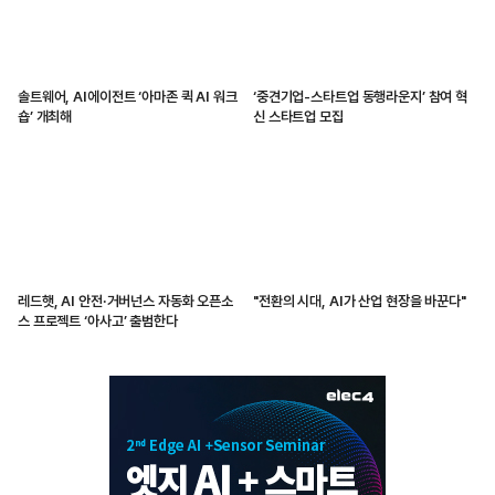
솔트웨어, AI에이전트 ‘아마존 퀵 AI 워크
‘중견기업-스타트업 동행라운지’ 참여 혁
숍’ 개최해
신 스타트업 모집
레드햇, AI 안전·거버넌스 자동화 오픈소
"전환의 시대, AI가 산업 현장을 바꾼다"
스 프로젝트 ‘아사고’ 출범한다