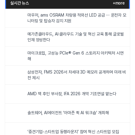
실시간 뉴스
+more
마우저, ams OSRAM 차량용 적외선 LED 공급 ··· 운전자 모
니터링 및 탑승자 감지 지원
메가존클라우드, AI·클라우드 기술 및 혁신 교육 통해 글로벌
인재 양성한다
마이크로칩, 고성능 PCIe® Gen 6 스토리지 아키텍처 시연
해
삼성전자, FMS 2026서 차세대 3D 메모리 공개하며 미래 비
전 제시
AMD 잭 후인 부사장, IFA 2026 개막 기조연설 맡는다
솔트웨어, AI에이전트 ‘아마존 퀵 AI 워크숍’ 개최해
‘중견기업-스타트업 동행라운지’ 참여 혁신 스타트업 모집