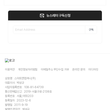
뉴스레터 구독신청
구독
이용약관
개인정보처리방침
이메일주소 무단수집 거부
온라인 문의
미디어킷
상호명 : 스마트앤컴퍼니(주)
대표이사 : 박성규
사업자등록번호 : 108-81-64739
통신판매업신고 : 2019-서울구로-2138호
등록번호 : 서울,아55203
등록일자 : 2023-12-6
발행일 : 2011-9-19
발행인·편집인 : 박성규