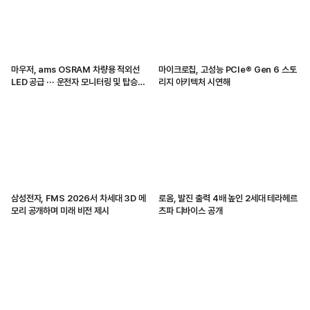
마우저, ams OSRAM 차량용 적외선
마이크로칩, 고성능 PCIe® Gen 6 스토
LED 공급 ··· 운전자 모니터링 및 탑승자
리지 아키텍처 시연해
감지 지원
삼성전자, FMS 2026서 차세대 3D 메
로옴, 발진 출력 4배 높인 2세대 테라헤르
모리 공개하며 미래 비전 제시
츠파 디바이스 공개