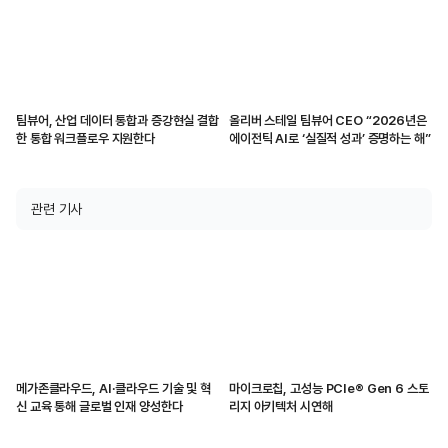
팀뷰어, 산업 데이터 통합과 증강현실 결합
올리버 스테일 팀뷰어 CEO “2026년은
한 통합 워크플로우 지원한다
에이전틱 AI로 ‘실질적 성과’ 증명하는 해”
관련 기사
메가존클라우드, AI·클라우드 기술 및 혁
마이크로칩, 고성능 PCIe® Gen 6 스토
신 교육 통해 글로벌 인재 양성한다
리지 아키텍처 시연해