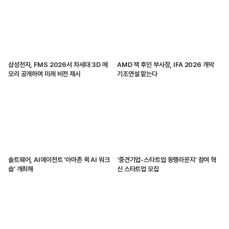
삼성전자, FMS 2026서 차세대 3D 메
AMD 잭 후인 부사장, IFA 2026 개막
모리 공개하며 미래 비전 제시
기조연설 맡는다
솔트웨어, AI에이전트 ‘아마존 퀵 AI 워크
‘중견기업-스타트업 동행라운지’ 참여 혁
숍’ 개최해
신 스타트업 모집