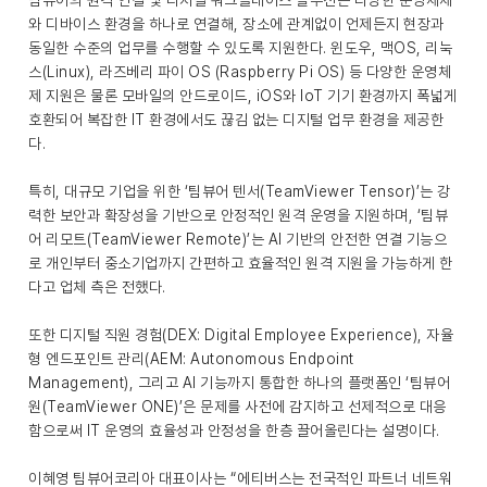
팀뷰어의 원격 연결 및 디지털 워크플레이스 솔루션은 다양한 운영체제
와 디바이스 환경을 하나로 연결해, 장소에 관계없이 언제든지 현장과
동일한 수준의 업무를 수행할 수 있도록 지원한다. 윈도우, 맥OS, 리눅
스(Linux), 라즈베리 파이 OS (Raspberry Pi OS) 등 다양한 운영체
제 지원은 물론 모바일의 안드로이드, iOS와 IoT 기기 환경까지 폭넓게
호환되어 복잡한 IT 환경에서도 끊김 없는 디지털 업무 환경을 제공한
다.
특히, 대규모 기업을 위한 ‘팀뷰어 텐서(TeamViewer Tensor)’는 강
력한 보안과 확장성을 기반으로 안정적인 원격 운영을 지원하며, ‘팀뷰
어 리모트(TeamViewer Remote)’는 AI 기반의 안전한 연결 기능으
로 개인부터 중소기업까지 간편하고 효율적인 원격 지원을 가능하게 한
다고 업체 측은 전했다.
또한 디지털 직원 경험(DEX: Digital Employee Experience), 자율
형 엔드포인트 관리(AEM: Autonomous Endpoint
Management), 그리고 AI 기능까지 통합한 하나의 플랫폼인 ‘팀뷰어
원(TeamViewer ONE)’은 문제를 사전에 감지하고 선제적으로 대응
함으로써 IT 운영의 효율성과 안정성을 한층 끌어올린다는 설명이다.
이혜영 팀뷰어코리아 대표이사는 “에티버스는 전국적인 파트너 네트워